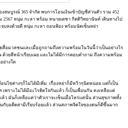
นทองสมบูรณ์ 365 จำกัด พบการโอนเงินเข้าบัญชีส่วนตัว รวม 452
กฎาคม 2567 หนุ่ม กะลา พร้อม ทนายเดชา กิตติวิทยานันท์ เดินทางไป
จบลงด้วยดี หนุ่ม กะลา ถอนฟ้อง พร้อมนัดเซ็นหย่า
ายสื่อมวลชนและเมื่อถูกถามถึงความพร้อมในวันนี้ว่าเป็นอย่างไร
ลชน ด้วยสีหน้าเรียบเฉย และไม่ได้มีการตอบคำถาม ถึงความพร้อม
่อย่างใด
นไขต่างๆก็ไม่ได้มีเพิ่ม เรื่องหย่าก็มีหวิวๆนิดหน่อย แต่ก็เป็น
ค เพราะไม่ได้มีอะไรติดใจกันแล้ว ก็เป็นเพื่อนกัน คงเหลือแต่
ว มันก็เหลือแค่ว่าตัวเราจะเซ็นเมื่อไหร่แค่นั้น ส่วนสุขภาพทั้ง
กันกับอดีตสามีเรียบร้อยแล้ว ส่วนสภาพจิตใจของตนก็ดีขึ้นมาก