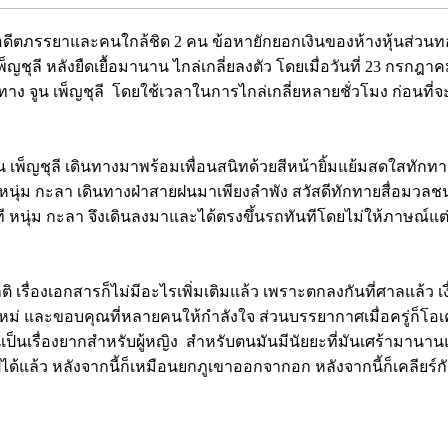
ญชุลี อดีตภรรยาและคนใกล้ชิด 2 คน ข้อหายักยอกเงินของห้างหุ้นส่ว
 เพ็ญชุลี หลังยืดเยื้อมานาน ไกล่เกลี่ยลงตัว โดยเมื่อวันที่ 23 กร
จูน เพ็ญชุลี โดยใช้เวลาในการไกล่เกลี่ยหลายชั่วโมง ก่อนที่จะ
น เพ็ญชุลี เดินทางมาพร้อมเพื่อนสนิทด้วยสีหน้ายิ้มแย้มสดใสทักท
อง หนุ่ม กะลา เดินทางฝ่าสายฝนมาเพียงลำพัง สวัสดีทักทายสื่อมว
 หนุ่ม กะลา จึงเดินลงมาและได้ตรงขึ้นรถทันทีโดยไม่ให้ภาษณ์แต
เรื่องเอกสารก็ไม่มีอะไรเพิ่มเติมแล้ว เพราะตกลงกันที่ศาลแล้ว เงื่อ
ีวิตใหม่ และขอบคุณที่หลายคนให้กำลังใจ ส่วนบรรยากาศเมื่อครู่ก็โอเ
เป็นเรื่องยากสำหรับผู้หญิง สำหรับตนมันมีนัยยะที่มันเศร้ามานานแล้
ได้แล้ว หลังจากนี้ก็เหมือนยกภูเขาออกจากอก หลังจากนี้ก็เคลียร์