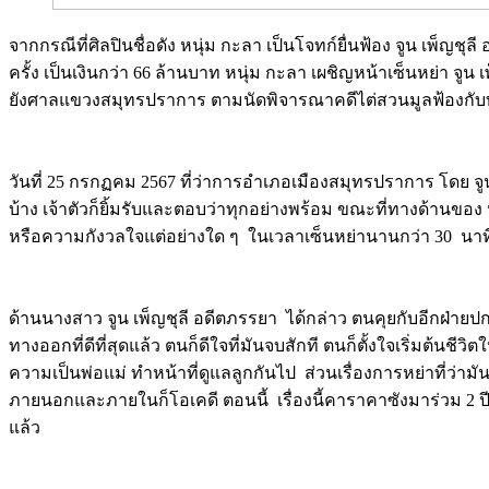
จากกรณีที่ศิลปินชื่อดัง หนุ่ม กะลา เป็นโจทก์ยื่นฟ้อง จูน เพ็
ครั้ง เป็นเงินกว่า 66 ล้านบาท หนุ่ม กะลา เผชิญหน้าเซ็นหย่า จูน
ยังศาลแขวงสมุทรปราการ ตามนัดพิจารณาคดีไต่สวนมูลฟ้องกับทาง 
Image
วันที่ 25 กรกฏคม 2567 ที่ว่าการอำเภอเมืองสมุทรปราการ โดย จู
บ้าง เจ้าตัวก็ยิ้มรับและตอบว่าทุกอย่างพร้อม ขณะที่ทางด้านข
หรือความกังวลใจแต่อย่างใด ๆ ในเวลาเซ็นหย่านานกว่า 30 นาที
Image
ด้านนางสาว จูน เพ็ญชุลี อดีตภรรยา ได้กล่าว ตนคุยกับอีกฝ่ายปกติ 
ทางออกที่ดีที่สุดแล้ว ตนก็ดีใจที่มันจบสักที ตนก็ตั้งใจเริ่มต้นช
ความเป็นพ่อแม่ ทำหน้าที่ดูแลลูกกันไป ส่วนเรื่องการหย่าที่ว่ามัน
ภายนอกและภายในก็โอเคดี ตอนนี้ เรื่องนี้คาราคาซังมาร่วม 2 ปี
แล้ว
Image