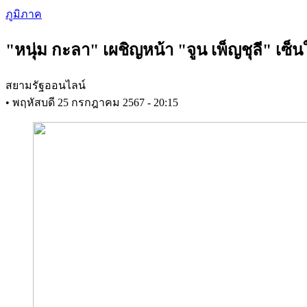
Skip
ภูมิภาค
to
main
"หนุ่ม กะลา" เผชิญหน้า "จูน เพ็ญชุลี" เซ็
content
สยามรัฐออนไลน์
•
พฤหัสบดี 25 กรกฎาคม 2567 - 20:15