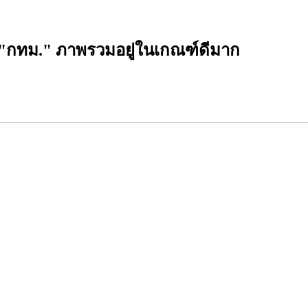
ัด "กทม." ภาพรวมอยู่ในเกณฑ์ดีมาก