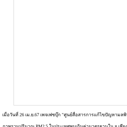
เมื่อวันที่ 26 เม.ย.67 เพจเฟซบุ๊ก "ศูนย์สื่อสารการแก้ไขปัญ
ภาพรวมปริมาณ PM2.5 ในประเทศพบเกินค่ามาตรฐานใน จ.เชียงรา