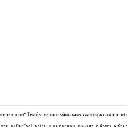
หามลพิษทางอากาศ" โพสต์รายงานการติดตามตรวจสอบคุณภาพอากาศ ประ
ย จ.เชียงใหม่ จ.น่าน จ.แม่ฮ่องสอน จ.พะเยา จ.ลำพูน จ.ลำปาง