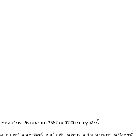
จำวันที่ 26 เมษายน 2567 ณ 07:00 น สรุปดังนี้
 จ.แพร่ จ.อุตรดิตถ์ จ.สุโขทัย จ.ตาก จ.กำแพงเพชร จ.บึงกาฬ