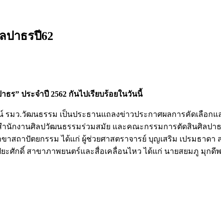
ิลปาธรปี62
าธร” ประจำปี 2562 กันไปเรียบร้อยในวันนี้
รัตน์ รมว.วัฒนธรรม เป็นประธานแถลงข่าวประกาศผลการคัดเลือกและย
รสำนักงานศิลปวัฒนธรรมร่วมสมัย และคณะกรรมการตัดสินศิลปาธร ส
 สาขาสถาปัตยกรรม ได้แก่ ผู้ช่วยศาสตราจารย์ บุญเสริม เปรมธาดา 
ิยะศักดิ์ สาขาภาพยนตร์และสื่อเคลื่อนไหว ได้แก่ นายสยมภู มุ