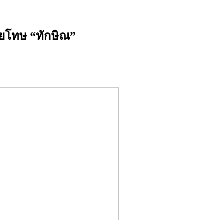
ัยโทษ “ทักษิณ”