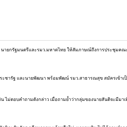
วีรกูล นายกรัฐมนตรีและรมว.มหาดไทย ให้สัมภาษณ์ถึงการประชุมคณะร
งประชารัฐ และนายพัฒนา พร้อมพัฒน์ รมว.สาธารณสุข สมัครเข้าเป
ุทิน ไม่ตอบคำถามดังกล่าว เมื่อถามย้ำว่ากลุ่มของนายสันติจะมีมา