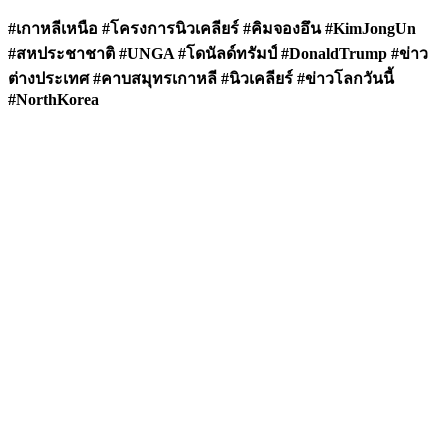
#เกาหลีเหนือ #โครงการนิวเคลียร์ #คิมจองอึน #KimJongUn
#สหประชาชาติ #UNGA #โดนัลด์ทรัมป์ #DonaldTrump #ข่าว
ต่างประเทศ #คาบสมุทรเกาหลี #นิวเคลียร์ #ข่าวโลกวันนี้
#NorthKorea