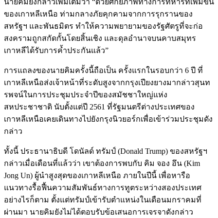
นายคิมยังกล่าวเพิ่มเติมว่า “ด้วยศักยภาพทางการทหารที่เพิ่มขึ้น
ของเกาหลีเหนือ ท่ามกลางภัยคุกคามจากการรุกรานของ
สหรัฐฯ และพันธมิตร ทำให้ความพยายามของรัฐศัตรูที่จะก่อ
สงครามถูกสกัดกั้นโดยสิ้นเชิง และดุลอำนาจบนคาบสมุทร
เกาหลีได้รับการค้ำประกันแล้ว”
การแถลงของนายคิมครั้งนี้ถือเป็น ครั้งแรกในรอบกว่า 6 ปี ที่
เกาหลีเหนือส่งเจ้าหน้าที่ระดับสูงจากกรุงเปียงยางมากล่าวสุนท
รพจน์ในการประชุมประจำปีของสมัชชาใหญ่แห่ง
สหประชาชาติ นับตั้งแต่ปี 2561 ที่รัฐมนตรีต่างประเทศของ
เกาหลีเหนือเคยเดินทางไปยังกรุงนิวยอร์กเพื่อเข้าร่วมประชุมดัง
กล่าว
ทั้งนี้ ประธานาธิบดี โดนัลด์ ทรัมป์ (Donald Trump) ของสหรัฐฯ
กล่าวเมื่อเดือนที่แล้วว่า เขาต้องการพบกับ คิม จอง อึน (Kim
Jong Un) ผู้นำสูงสุดของเกาหลีเหนือ ภายในปีนี้ เพื่อหารือ
แนวทางรื้อฟื้นความสัมพันธ์ทางการทูตระหว่างสองประเทศ
อย่างไรก็ตาม ตั้งแต่ทรัมป์เข้ารับตำแหน่งในเดือนมกราคมที่
ผ่านมา นายคิมยังไม่ได้ตอบรับข้อเสนอการเจรจาดังกล่าว