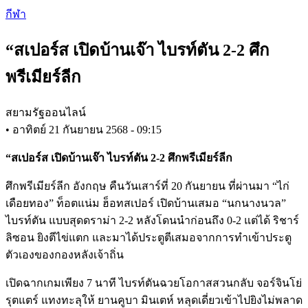
Skip
กีฬา
to
main
“สเปอร์ส เปิดบ้านเจ๊า ไบรท์ตัน 2-2 ศึก
content
พรีเมียร์ลีก
สยามรัฐออนไลน์
•
อาทิตย์ 21 กันยายน 2568 - 09:15
“สเปอร์ส เปิดบ้านเจ๊า ไบรท์ตัน 2-2 ศึกพรีเมียร์ลีก
ศึกพรีเมียร์ลีก อังกฤษ คืนวันเสาร์ที่ 20 กันยายน ที่ผ่านมา “ไก่
เดือยทอง” ท็อตแน่ม ฮ็อทสเปอร์ เปิดบ้านเสมอ “นกนางนวล”
ไบรท์ตัน แบบสุดดราม่า 2-2 หลังโดนนำก่อนถึง 0-2 แต่ได้ ริชาร์
ลิซอน ยิงตีไข่แตก และมาได้ประตูตีเสมอจากการทำเข้าประตู
ตัวเองของกองหลังเจ้าถิ่น
เปิดฉากเกมเพียง 7 นาที ไบรท์ตันฉวยโอกาสสวนกลับ จอร์จินโย่
รุตแตร์ แทงทะลุให้ ยานคูบา มินเตห์ หลุดเดี่ยวเข้าไปยิงไม่พลาด