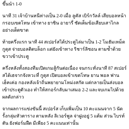
ขึ้นนำ 1-0
นาที 31 เจ้าบ้านหนีห่างเป็น 2-0 เมื่อ ลูคัส เบิร์กวัลล์ เสียบอลหน้า
กรอบเขตโทษ เข้าทาง ยาซิน อายารี่ ซัดเต็มข้อเสียบเสาไกล
อย่างเด็ดขาด
ท้ายครึ่งแรก นาที 44 สเปอร์สได้ประตูไล่มาเป็น 1-2 โมฮัมเหม็ด
กูดุส จ่ายบอลติดบล็อก แต่ยังเข้าทาง ริชาร์ลิซอน ตามซ้ำด้วย
ขวาเข้าประตู
ครึ่งหลังทั้งสองทีมเปิดเกมสู้กันต่อเนื่อง จนกระทั่งนาที 87 สเปอร์
สได้เฮจากจังหวะที่ กูดุส เปิดบอลเข้าเขตโทษ ยาน พอล ฟาน
เฮ็คเค่อ กองหลังเจ้าถิ่นพยายามโหม่งสกัด แต่กลายเป็นส่งบอล
เข้าประตูตัวเอง ทำให้สกอร์กลับมาเสมอ 2-2 และจบเกมไปด้วย
ผลดังกล่าว
จากผลการแข่งขันนี้ สเปอร์ส เก็บเพิ่มเป็น 10 คะแนนจาก 5 นัด
รั้งกลุ่มหัวตาราง ตามหลัง ลิเวอร์พูล จ่าฝูงอยู่ 5 แต้ม ส่วน ไบรท์
ตัน ยังฟอร์มฝืด มีเพียง 5 คะแนนเท่านั้น