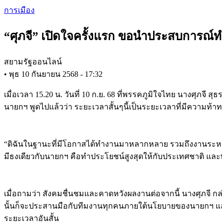
Skip
การเมือง
to
main
“ศุภจี” เปิดใจครั้งแรก ขอนำประสบการณ์ทำงา
content
สยามรัฐออนไลน์
•
พุธ 10 กันยายน 2568 - 17:32
เมื่อเวลา 15.20 น. วันที่ 10 ก.ย. 68 ที่พรรคภูมิใจไทย นางศุภจี ส
นายกฯ พูดไปแล้วว่า ระยะเวลาสั้นๆนี้เป็นระยะเวลาที่มีความท
“ดิฉันในฐานะที่มีโอกาสได้ทำงานมาหลากหลาย รวมถึงงานระหว่างป
มีธงเดียวกับนายกฯ คือทำประโยชน์สูงสุดให้กับประเทศชาติ และพ
เมื่อถามว่า สังคมชื่นชมและคาดหวังผลงานต่อจากนี้ นางศุภจี กล่าว
นั้นก็จะประสานมือกับทีมงานทุกคนภายใต้นโยบายของนายกฯ และ
ระยะเวลาอันสั้น