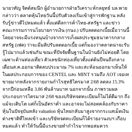
นายวทัญ จิตต์สมนึก ผู้อำนวยการฝ่ายวิเคราะห์กลยุทธ์ บล.พาย
กล่าวว่า ตลาดหุ้นไทยวันนี้ปรับตัวลงเริ่มเข้าสู่การพักฐาน หลัง
รับรู้ข่าวดีไปหมดแล้ว ตั้งแต่ดีลการค้าไทย-สหรัฐฯ และข่าว
คณะกรรมการนโยบายการเงิน (กนง.) ปรับลดดอกเบี้ยเมื่อวานนี้
โดยอาจจะมีแรงหนุนบ้างจากการเก็งผลประชุมธนาคารกลาง
สหรัฐ (เฟด) ว่าจะมีมติปรับลดดอกเบี้ย แต่ก็มองว่าตลาดน่าจะรับ
รู้ไปมากแล้วเช่นกัน ขณะที่ปัจจัยพื้นฐานในบ้านยังไม่ค่อยดี โดย
เฉพาะด้านท่องเที่ยว ตัวเลขนักท่องเที่ยวตั้งแต่ต้นปีจนถึงกลาง
เดือนส.ค.ออกมาติดลบประมาณ 7% และสะท้อนออกมาเห็นให้
ในผลประกอบการของ CENTEL และ MINT รวมถึง AOT เจอเท
ขายมากหลังจากรายงานกำไรสุทธิไตรมาส 2/68 ลดลง 15.3%
จากปีก่อนเหลือ 3.86 พันล้านบาท นอกจากนั้น ภาพรวมผล
ประกอบการไตรมาส 2/68 ของบริษัทจดทะเบียนก็ไม่ได้ดีมาก ถึง
แม้จะเติบโต แต่ก็เป็นอัตราต่ำ และอาจจะไม่สอดคล้องกับราคา
หุ้นในปัจจุบันหลัง valuation หุ้นไทยกลับมาสูงจากกระแสเม็ดเงิน
ต่างชาติที่ไหลเข้า และบริษัทจดทะเบียนก็ได้รายงานงบฯ เกือบ
หมดแล้ว ทำให้วันนี้มีแรงขายทำกำไรมากพอสมควร