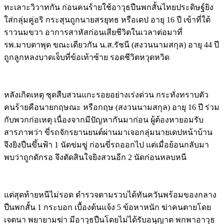
ทะเลาะวิวาทกัน ก่อนคนร้ายใช้อาวุธปืนพกสั้นไทยประดิษฐ์ยิง
ใส่กลุ่มคู่อริ กระสุนถูกนายสรยุทธ หรือเดป อายุ 16 ปี เข้าที่ใต้
ราวนมขวา อาการสาหัสก่อนเสียชีวิตในเวลาต่อมาที่
รพ.มาบตาพุด ขณะเดียวกัน น.ส.รัชนี (สงวนนามสกุล) อายุ 44 ปี
ถูกลูกหลงบาดเจ็บที่ข้อเท้าซ้าย รอดชีวิตหวุดหวิด
Image
หลังเกิดเหตุ ชุดสืบสวนแกะรอยอย่างเร่งด่วน กระทั่งทราบตัว
คนร้ายคือนายกฤษณะ หรือกฤษ (สงวนนามสกุล) อายุ 16 ปี ร่วม
กับพวกก่อเหตุ เนื่องจากมีปัญหากันมาก่อน ผู้ต้องหายอมรับ
สารภาพว่า ขี่รถจักรยานยนต์ผ่านมาเจอกลุ่มนายเดปหน้าบ้าน
จึงยิงปืนขึ้นฟ้า 1 นัดข่มขู่ ก่อนขี่รถออกไป แต่เมื่อย้อนกลับมา
พบว่าถูกดักรอ จึงตัดสินใจยิงสวนอีก 2 นัดก่อนหลบหนี
Image
แต่สุดท้ายหนีไม่รอด ตำรวจตามรวบได้ทันควันพร้อมของกลาง
ปืนพกสั้น 1 กระบอก เบื้องต้นแจ้ง 5 ข้อหาหนัก ฆ่าคนตายโดย
เจตนา พยายามฆ่า มีอาวุธปืนโดยไม่ได้รับอนุญาต พกพาอาวุธ