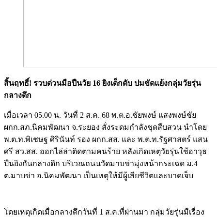
สิ้นฤทธิ์! รวบด่วนมือปืนวัย 16 ยิงเด็กดับ ปมขัดแย้งกลุ่มวัยรุ่น
กลางดึก
เมื่อเวลา 05.00 น. วันที่ 2 ส.ค. 68 พ.ต.อ.ชัยพงษ์ แสงพงษ์ชัย
ผกก.สภ.นิคมพัฒนา จ.ระยอง สั่งระดมกำลังชุดสืบสวน นำโดย
พ.ต.ท.พิเชษฐ ศิรินันท์ รอง ผกก.สส. และ พ.ต.ท.รัฐศาสตร์ แสน
ศรี สว.สส. ออกไล่ล่าติดตามคนร้าย หลังเกิดเหตุวัยรุ่นใช้อาวุธ
ปืนยิงกันกลางดึก บริเวณถนนวัดมาบข่ามุ่งหน้ากระเฉด ม.4
ต.มาบข่า อ.นิคมพัฒนา เป็นเหตุให้มีผู้เสียชีวิตและบาดเจ็บ
Image
โดยเหตุเกิดเมื่อกลางดึกวันที่ 1 ส.ค.ที่ผ่านมา กลุ่มวัยรุ่นมีเรื่อง