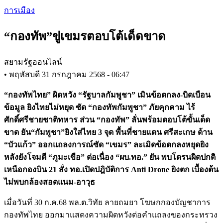
Skip
การเมือง
to
main
“กองทัพ”ขู่เขมรตอบโต้เด็ดขาด
content
สยามรัฐออนไลน์
•
พฤหัสบดี 31 กรกฎาคม 2568 - 06:47
“กองทัพไทย” ผิดหวัง “รัฐบาลกัมพูชา” เมินข้อตกลง-บิดเบือน
ข้อมูล ยิงไทยไม่หยุด ซัด “กองทัพกัมพูชา” ภัยคุกคาม ไร้
ศักดิ์ศรีชายชาติทหาร ส่วน “กองทัพ” ลั่นพร้อมตอบโต้ขั้นเด็ด
ขาด ยัน“กัมพูชา”ยิงใส่ไทย 3 จุด พื้นที่ชายแดน ศรีสะเกษ ด้าน
“บัวแก้ว” ออกแถลงการณ์ซัด “เขมร” ละเมิดข้อตกลงหยุดยิง
หลังยังโจมตี “ภูมะเขือ” ต่อเนื่อง “ผบ.ทอ.” ยัน พบโดรนผิดปกติ
เหนือกองบิน 21 สั่ง ทอ.เปิดปฎิบัติการ Anti Drone ยิงตก เบื้องต้น
ไม่พบกล้องสอดแนม-อาวุธ
เมื่อวันที่ 30 ก.ค.68 พล.ต.วิทัย ลายถมยา โฆษกกองบัญชาการ
กองทัพไทย ออกมาแสดงความผิดหวังต่อคำแถลงของกระทรวง