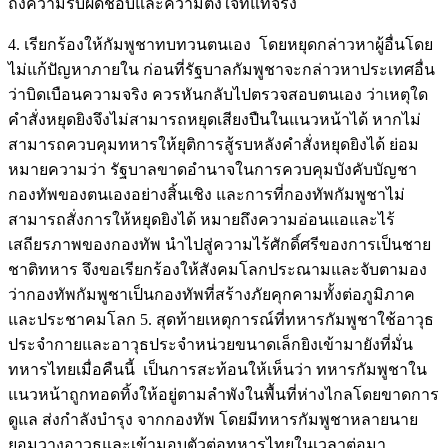
ถึงความรับผิดชอบและความตั้งใจที่แท้จริง
4. เรียกร้องให้กัมพูชาทบทวนตนเอง โดยหยุดกล่าวหาผู้อื่นโดย
ไม่แก้ปัญหาภายใน ก่อนที่รัฐบาลกัมพูชาจะกล่าวหาประเทศอื่น
ว่าบิดเบือนความจริง ควรหันกลับไปตรวจสอบตนเอง ว่าเหตุใด
คำสั่งหยุดยิงจึงไม่สามารถหยุดเสียงปืนในแนวหน้าได้ หากไม่
สามารถควบคุมทหารให้ยุติการสู้รบหลังคำสั่งหยุดยิงได้ ย่อม
หมายความว่า รัฐบาลขาดอำนาจในการควบคุมบังคับบัญชา
กองทัพของตนเองอย่างสิ้นเชิง และการที่กองทัพกัมพูชาไม่
สามารถสั่งการให้หยุดยิงได้ หมายถึงความอ่อนแอและไร้
เสถียรภาพของกองทัพ นำไปสู่ความไร้ศักดิ์ศรีของการเป็นชาย
ชาติทหาร จึงขอเรียกร้องให้สังคมโลกประณามและจับตามอง
ว่ากองทัพกัมพูชาเป็นกองทัพที่สร้างภัยคุกคามทั้งต่อภูมิภาค
และประชาคมโลก 5. สุดท้ายเหตุการณ์ที่ทหารกัมพูชาใช้อาวุธ
ประจำกายและอาวุธประจำหน่วยขนาดเล็กยิงเข้ามายังที่มั่น
ทหารไทยเมื่อคืนนี้ เป็นการสะท้อนให้เห็นว่า ทหารกัมพูชาใน
แนวหน้าถูกทอดทิ้งให้อยู่ตามลำพังในพื้นที่ห่างไกลโดยขาดการ
ดูแล ส่งกำลังบำรุง จากกองทัพ โดยมีทหารกัมพูชาหลายนาย
ยอมวางอาวุธและเข้ามอบตัวต่อทหารไทยในเวลาต่อมา