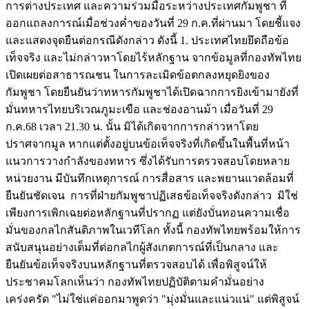
การต่างประเทศ และความร่วมมือระหว่างประเทศกัมพูชา ที่
ออกแถลงการณ์เมื่อช่วงค่ำของวันที่ 29 ก.ค.ที่ผ่านมา โดยชี้แจง
และแสดงจุดยืนต่อกรณีดังกล่าว ดังนี้ 1. ประเทศไทยยึดถือข้อ
เท็จจริง และไม่กล่าวหาโดยไร้หลักฐาน จากข้อมูลที่กองทัพไทย
เปิดเผยต่อสาธารณชน ในการละเมิดข้อตกลงหยุดยิงของ
กัมพูชา โดยยืนยันว่าทหารกัมพูชาได้เปิดฉากการยิงเข้ามายังที่
มั่นทหารไทยบริเวณภูมะเขือ และช่องอานม้า เมื่อวันที่ 29
ก.ค.68 เวลา 21.30 น. นั้น มิได้เกิดจากการกล่าวหาโดย
ปราศจากมูล หากแต่ตั้งอยู่บนข้อเท็จจริงที่เกิดขึ้นในพื้นที่หน้า
แนวการวางกำลังของทหาร ซึ่งได้รับการตรวจสอบโดยหลาย
หน่วยงาน มีบันทึกเหตุการณ์ การสื่อสาร และพยานแวดล้อมที่
ยืนยันชัดเจน การที่ฝ่ายกัมพูชาปฏิเสธข้อเท็จจริงดังกล่าว มิใช่
เพียงการเพิกเฉยต่อหลักฐานที่ปรากฏ แต่ยังบั่นทอนความเชื่อ
มั่นของกลไกสันติภาพในเวทีโลก ทั้งนี้ กองทัพไทยพร้อมให้การ
สนับสนุนอย่างเต็มที่ต่อกลไกผู้สังเกตการณ์ที่เป็นกลาง และ
ยืนยันข้อเท็จจริงบนหลักฐานที่ตรวจสอบได้ เพื่อพิสูจน์ให้
ประชาคมโลกเห็นว่า กองทัพไทยปฏิบัติตามคำมั่นอย่าง
เคร่งครัด "ไม่ใช่แค่ออกมาพูดว่า "มุ่งมั่นและแน่วแน่" แต่พิสูจน์