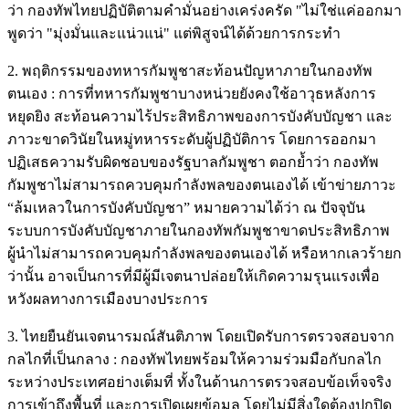
ว่า กองทัพไทยปฏิบัติตามคำมั่นอย่างเคร่งครัด "ไม่ใช่แค่ออกมา
พูดว่า "มุ่งมั่นและแน่วแน่" แต่พิสูจน์ได้ด้วยการกระทำ
2. พฤติกรรมของทหารกัมพูชาสะท้อนปัญหาภายในกองทัพ
ตนเอง : การที่ทหารกัมพูชาบางหน่วยยังคงใช้อาวุธหลังการ
หยุดยิง สะท้อนความไร้ประสิทธิภาพของการบังคับบัญชา และ
ภาวะขาดวินัยในหมู่ทหารระดับผู้ปฏิบัติการ โดยการออกมา
ปฏิเสธความรับผิดชอบของรัฐบาลกัมพูชา ตอกย้ำว่า กองทัพ
กัมพูชาไม่สามารถควบคุมกำลังพลของตนเองได้ เข้าข่ายภาวะ
“ล้มเหลวในการบังคับบัญชา” หมายความได้ว่า ณ ปัจจุบัน
ระบบการบังคับบัญชาภายในกองทัพกัมพูชาขาดประสิทธิภาพ
ผู้นำไม่สามารถควบคุมกำลังพลของตนเองได้ หรือหากเลวร้ายก
ว่านั้น อาจเป็นการที่มีผู้มีเจตนาปล่อยให้เกิดความรุนแรงเพื่อ
หวังผลทางการเมืองบางประการ
3. ไทยยืนยันเจตนารมณ์สันติภาพ โดยเปิดรับการตรวจสอบจาก
กลไกที่เป็นกลาง : กองทัพไทยพร้อมให้ความร่วมมือกับกลไก
ระหว่างประเทศอย่างเต็มที่ ทั้งในด้านการตรวจสอบข้อเท็จจริง
การเข้าถึงพื้นที่ และการเปิดเผยข้อมูล โดยไม่มีสิ่งใดต้องปกปิด