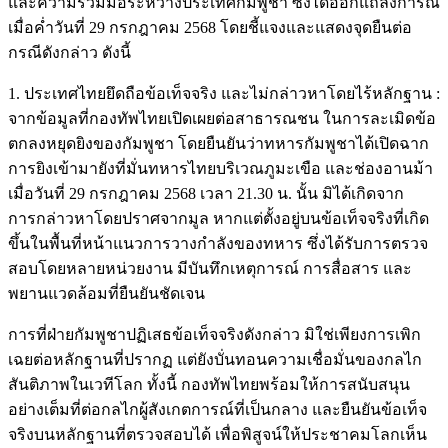
และความร่วมมือระหว่างประเทศกัมพูชา ซึ่งได้ออกแถลงการณ์
เมื่อค่ำวันที่ 29 กรกฎาคม 2568 โดยชี้แจงและแสดงจุดยืนต่อ
กรณีดังกล่าว ดังนี้
1. ประเทศไทยยึดถือข้อเท็จจริง และไม่กล่าวหาโดยไร้หลักฐาน :
จากข้อมูลที่กองทัพไทยเปิดเผยต่อสาธารณชน ในการละเมิดข้อ
ตกลงหยุดยิงของกัมพูชา โดยยืนยันว่าทหารกัมพูชาได้เปิดฉาก
การยิงเข้ามายังที่มั่นทหารไทยบริเวณภูมะเขือ และช่องอานม้า
เมื่อวันที่ 29 กรกฎาคม 2568 เวลา 21.30 น. นั้น มิได้เกิดจาก
การกล่าวหาโดยปราศจากมูล หากแต่ตั้งอยู่บนข้อเท็จจริงที่เกิด
ขึ้นในพื้นที่หน้าแนวการวางกำลังของทหาร ซึ่งได้รับการตรวจ
สอบโดยหลายหน่วยงาน มีบันทึกเหตุการณ์ การสื่อสาร และ
พยานแวดล้อมที่ยืนยันชัดเจน
การที่ฝ่ายกัมพูชาปฏิเสธข้อเท็จจริงดังกล่าว มิใช่เพียงการเพิก
เฉยต่อหลักฐานที่ปรากฏ แต่ยังบั่นทอนความเชื่อมั่นของกลไก
สันติภาพในเวทีโลก ทั้งนี้ กองทัพไทยพร้อมให้การสนับสนุน
อย่างเต็มที่ต่อกลไกผู้สังเกตการณ์ที่เป็นกลาง และยืนยันข้อเท็จ
จริงบนหลักฐานที่ตรวจสอบได้ เพื่อพิสูจน์ให้ประชาคมโลกเห็น