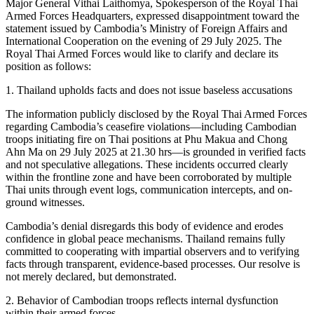
Major General Vithai Laithomya, Spokesperson of the Royal Thai
Armed Forces Headquarters, expressed disappointment toward the
statement issued by Cambodia’s Ministry of Foreign Affairs and
International Cooperation on the evening of 29 July 2025. The
Royal Thai Armed Forces would like to clarify and declare its
position as follows:
1. Thailand upholds facts and does not issue baseless accusations
The information publicly disclosed by the Royal Thai Armed Forces
regarding Cambodia’s ceasefire violations—including Cambodian
troops initiating fire on Thai positions at Phu Makua and Chong
Ahn Ma on 29 July 2025 at 21.30 hrs—is grounded in verified facts
and not speculative allegations. These incidents occurred clearly
within the frontline zone and have been corroborated by multiple
Thai units through event logs, communication intercepts, and on-
ground witnesses.
Cambodia’s denial disregards this body of evidence and erodes
confidence in global peace mechanisms. Thailand remains fully
committed to cooperating with impartial observers and to verifying
facts through transparent, evidence-based processes. Our resolve is
not merely declared, but demonstrated.
2. Behavior of Cambodian troops reflects internal dysfunction
within their armed forces