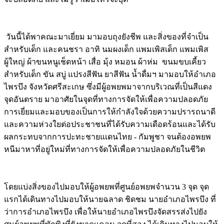
Image
วันนี้ได้พาคณะมาเยี่ยม มามอบถุงยังชีพ และสิ่งของที่จำเป็น
สำหรับเด็ก และคนชรา อาทิ นมผงเด็ก แพมเพิสเด็ก แพมเพิส
ผู้ใหญ่ ผ้าขนหนูเช็ดหน้า เสื่อ มุ้ง หมอน ผ้าห่ม ขนมขบเคี้ยว
สำหรับเด็ก ขัน สบู่ แปรงสีฟัน ยาสีฟัน น้ำดื่มฯ มามอบให้อำเภอ
ไพรบึง จังหวัดศรีสะเกษ ซึ่งมีผู้อพยพมาจากบริเวณที่เป็นสีแดง
จุดอันตราย มาอาศัยในจุดที่ทางการจัดให้เพื่อความปลอดภัย
การเยี่ยมและมอบของเป็นการให้กำลังใจด้วยความปรารถนาดี
และความห่วงใยต่อประชาชนที่ได้รับความเดือดร้อนและได้รับ
ผลกระทบจากการปะทะชายแเดนไทย - กัมพูชา จนต้องอพยพ
หนีมาหาที่อยู่ใหม่ที่ทางการจัดให้เพื่อความปลอดภัยในชีวิต
Image
โดยแบ่งสิ่งของไปมอบให้ผู้อพยพที่ศูนย์อพยพจำนวน 3 จุด จุด
แรกได้เดินทางไปมอบให้นายฉลาด ชิดชม นายอำเภอไพรบึง ที่
ว่าการอำเภอไพรบึง เพื่อให้นายอำเภอไพรบึงจัดสรรส่งไปยัง