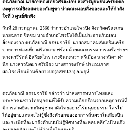
ดร.กัลยาณี นายกฯท่องเที่ยวศรีสะเกษ สงสารผู้อพยพเครียดต่อ
เหตุการณ์ยิงถล่มของกัมพูชา นำคณะมอบสิ่งของและให้กำลัง
ใจที่ 3 ศูนย์พักพิง
วันที่ 28 กรกฎาคม 2568 ว่าการอำเภอไพรบึง จังหวัดศรีสะเกษ
นายฉลาด ชิดชม นายอำเภอไพรบึงได้เป็นประธานรับมอบ
สิ่งของจาก ดร.กัลยาณี ธรรมจารีย์ นายกสมาคมส่งเสริมเครือ
ข่ายการท่องเที่ยวศรีสะเกษ พร้อมด้วยคณะกรรมการเครือข่ายฯ
นางนารีรัตน์ อิสริยศไกร นางจินตะหรา ศรีเมือง นางวนิดา คำ
นึก นางสาวนิตยา ศรีเมือง นางสาวจงรักษ์ ประถมภาส
ผอ.โรงเรียนบ้านค้อยางปอ(อสพป.35) อ.พยุห์
Image
ดร.กัลยาณี ธรรมจารีย์ กล่าวว่า น่าสงสารทหารไทยและ
ประชาชนชาวไทยทุกคนที่ได้รับความเดือดร้อนจากเหตุการณ์ที่
มีการสาดยิงจากกัมพูชามาฝั่งไทยอย่างไร้มนุษยธรรม ใครไม่
ได้อยู่ชายแดนจะไม่รู้ซึ้งถึงหัวอกของอาการสั่นผวาในเสียงปืน
และระเบิดที่จะมาถึงตัวแบบไม่รู้ทิศทางที่จะหลบหลีกไปไหนถึง
จะปลอดภัย และไม่รู้ว่าเมื่อไหร่จะยุติ