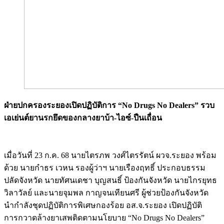
ฝ่ายปกครองระยองเปิดปฏิบัติการ “No Drugs No Dealers” รวบ
เอเย่นต์ยานรกยึดของกลางยาบ้า-ไอซ์-ปืนเถื่อน
Image
เมื่อวันที่ 23 ก.ค. 68 นายไตรภพ วงศ์ไตรรัตน์ ผวจ.ระยอง พร้อม
ด้วย นายกำธร เวหน รองผู้ว่าฯ นายเรืองฤทธิ์ ประกอบธรรม
ปลัดจังหวัด นายทัศนเดชา บุญสนธิ์ ป้องกันจังหวัด นายไกรยุทธ
วิลาวัลย์ และนายจุมพล กาญจนเทียนศรี ผู้ช่วยป้องกันจังหวัด
นำกำลังชุดปฏิบัติการพิเศษกองร้อย อส.จ.ระยอง เปิดปฏิบัติ
การกวาดล้างยาเสพติดตามนโยบาย “No Drugs No Dealers”