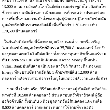
หรือราว 1.44 ล้านล้านบาท จากยอดขายเครื่องดื่มชูกำลังกว่า
13,000 ล้านกระป๋องทั่วโลกในปีเดียว แม้เศรษฐกิจไทยยังเติบโต
ช้าจากแรงกดดันด้านการเมืองและการค้าระหว่างประเทศ แต่
การเพิ่มขึ้นของความมั่งคั่งของกลุ่มผู้นำเศรษฐีไทยกลับช่วยดัน
มูลค่าทรัพย์สินรวมของลิสต์นี้ เพิ่มขึ้นกว่า 11% แตะระดับ
170,500 ล้านดอลลาร์
ในอันดับที่สองคือ พี่น้องตระกูลเจียรวนนท์ จากเครือเจริญ
โภคภัณฑ์ ด้วยมูลค่าทรัพย์สินรวม 35,700 ล้านดอลลาร์ โดยยัง
คงรุกตลาดเทคโนโลยีต่อเนื่อง ทั้งการลงทุนดาต้าเซ็นเตอร์ร่วม
กับ BlackRock และผลักดันฟินเทค Ascend Money ขึ้นแท่น
Virtual Bank อันดับสาม เป็นของ สารัชถ์ รัตนาวะดี แห่ง Gulf
Energy ที่ทะยานขึ้นจากอันดับ 5 ด้วยทรัพย์สิน 12,000 ล้าน
ดอลลาร์ หลังควบรวมกิจการใหญ่ในแวดวงพลังงานและสื่อสาร
ขณะที่ เจ้าสัวเจริญ สิริวัฒนภักดี ร่วงมาอยู่ อันดับสี่ ทรัพย์สิน
ทรงตัวที่ 10,500 ล้านดอลลาร์ ส่วน ครอบครัวจิราธิวัฒน์ ผู้ถือ
ธุรกิจค้าปลีก รั้งอันดับ 5 ด้วยมูลค่าทรัพย์สินลดลง 13% เหลือ
8,600 ล้านดอลลาร์ จากผลกระทบการใช้จ่ายที่ชะลอตัว