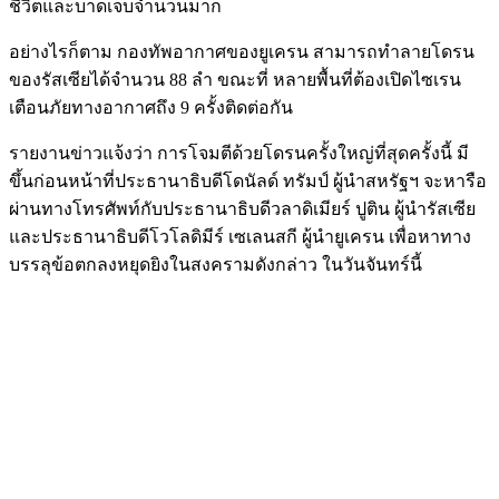
ชีวิตและบาดเจ็บจำนวนมาก
อย่างไรก็ตาม กองทัพอากาศของยูเครน สามารถทำลายโดรน
ของรัสเซียได้จำนวน 88 ลำ ขณะที่ หลายพื้นที่ต้องเปิดไซเรน
เตือนภัยทางอากาศถึง 9 ครั้งติดต่อกัน
รายงานข่าวแจ้งว่า การโจมตีด้วยโดรนครั้งใหญ่ที่สุดครั้งนี้ มี
ขึ้นก่อนหน้าที่ประธานาธิบดีโดนัลด์ ทรัมป์ ผู้นำสหรัฐฯ จะหารือ
ผ่านทางโทรศัพท์กับประธานาธิบดีวลาดิเมียร์ ปูติน ผู้นำรัสเซีย
และประธานาธิบดีโวโลดิมีร์ เซเลนสกี ผู้นำยูเครน เพื่อหาทาง
บรรลุข้อตกลงหยุดยิงในสงครามดังกล่าว ในวันจันทร์นี้