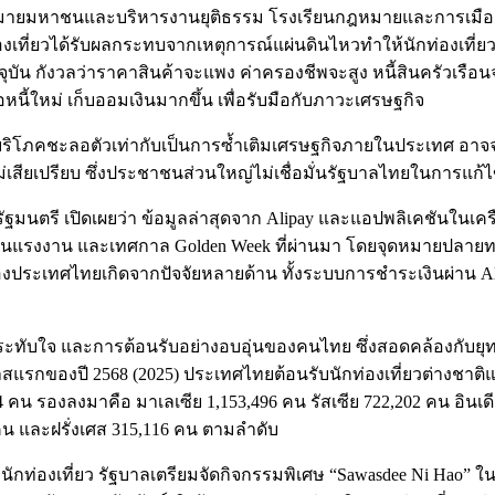
รกฎหมายมหาชนและบริหารงานยุติธรรม โรงเรียนกฎหมายและการเมือง ม
เที่ยวได้รับผลกระทบจากเหตุการณ์แผ่นดินไหวทำให้นักท่องเที่ยว
น กังวลว่าราคาสินค้าจะแพง ค่าครองชีพจะสูง หนี้สินครัวเรือนจ
อหนี้ใหม่ เก็บออมเงินมากขึ้น เพื่อรับมือกับภาวะเศรษฐกิจ
ารบริโภคชะลอตัวเท่ากับเป็นการซ้ำเติมเศรษฐกิจภายในประเทศ อา
องไม่เสียเปรียบ ซึ่งประชาชนส่วนใหญ่ไม่เชื่อมั่นรัฐบาลไทยในกา
นตรี เปิดเผยว่า ข้อมูลล่าสุดจาก Alipay และแอปพลิเคชันในเครื
นแรงงาน และเทศกาล Golden Week ที่ผ่านมา โดยจุดหมายปลายทางยอ
ของประเทศไทยเกิดจากปัจจัยหลายด้าน ทั้งระบบการชำระเงินผ่าน Ali
ประทับใจ และการต้อนรับอย่างอบอุ่นของคนไทย ซึ่งสอดคล้องกับย
สแรกของปี 2568 (2025) ประเทศไทยต้อนรับนักท่องเที่ยวต่างชาติแล
34 คน รองลงมาคือ มาเลเซีย 1,153,496 คน รัสเซีย 722,202 คน อินเ
 คน และฝรั่งเศส 315,116 คน ตามลำดับ
นักท่องเที่ยว รัฐบาลเตรียมจัดกิจกรรมพิเศษ “Sawasdee Ni Hao” 