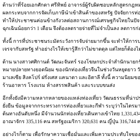
ด้านว่าที่ร้อยเอกศักดา ศรีทิพย์ อาจารย์ผู้รับผิดชอบหลักสูต
ผลกระทบจากการจัดเก็บภาษีนำเข้าสินค้าของสหรัฐ ปัจจัยการท่อง
ทำให้ประชาชนค่อนข้างกังวลต่อสถานการณ์เศรษฐกิจไทยในปัจจุบั
ฉุกเฉินน้อยกว่า 1 เดือน จึงต้องลดรายจ่ายที่ไม่จำเป็นลง ลดการก่
ทั้งนี้ การที่ประชาชนระมัดระวังการจับจ่ายมากขึ้น จะทำให้ก
เจรจากับสหรัฐ ทำอย่างไรให้เขารู้สึกว่าไม่ขาดดุล แต่ไทยก็ต้
ด้าน นางสาวศศิกานต์ วัฒนะจันทร์ รองโฆษกประจำสำนักนายกรัฐม
หมายปลายทางยอดนิยม ของนักท่องเที่ยวจีนในช่วงวันหยุดยาว วั
มาเลเซีย สิงคโปร์ ฝรั่งเศส แคนาดา และอิตาลี ทั้งนี้ ความนิยม
ร้านอาหาร โรงแรม ห้างสรรพสินค้า และระบบขนส่ง
อีกทั้งยังมีความหลากหลายของแหล่งท่องเที่ยว วัฒนธรรมที่น่า
ยั่งยืน ข้อมูลจากกระทรวงการท่องเที่ยวและกีฬา ระบุว่าในไตรมา
ต้นทางอันดับหนึ่ง มีจำนวนนักท่องเที่ยวเดินทางเข้าไทย 1,331,4
อาณาจักร 335,116 คน สหรัฐอเมริกา 320,631 คน ญี่ปุ่น 316,744
อย่างไรก็ตาม เพื่อรักษาความเชื่อมั่นและเพิ่มความประทับใจของ