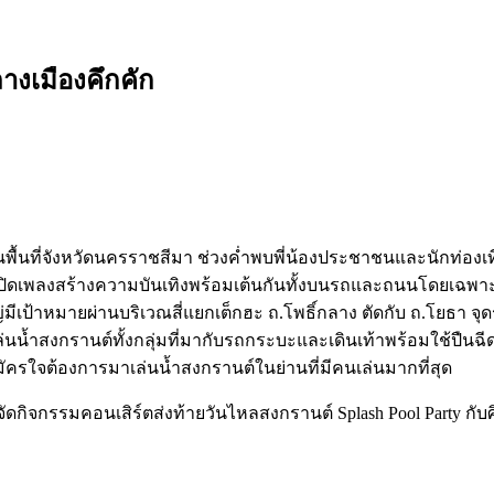
างเมืองคึกคัก
ในพื้นที่จังหวัดนครราชสีมา ช่วงค่ำพบพี่น้องประชาชนและนักท่อง
ดเพลงสร้างความบันเทิงพร้อมเต้นกันทั้งบนรถและถนนโดยเฉพาะ
ีเป้าหมายผ่านบริเวณสี่แยกเต็กฮะ ถ.โพธิ์กลาง ตัดกับ ถ.โยธา จุ
ผู้เล่นน้ำสงกรานต์ทั้งกลุ่มที่มากับรถกระบะและเดินเท้าพร้อมใช้ปื
ากสมัครใจต้องการมาเล่นน้ำสงกรานต์ในย่านที่มีคนเล่นมากที่สุด
กิจกรรมคอนเสิร์ตส่งท้ายวันไหลสงกรานต์ Splash Pool Party กับศิ