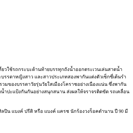
เที่ยวใช้รถกระบะด้านท้ายบรรทุกถังน้ำออกตระเวนเล่นสาดน้ำ
บรรดาหญิงสาว และสาวประเภทสองพากันแต่งตัวเซ็กซี่เต้นรำ
ดรวมของบรรดาวัยรุ่นวัยใสเมืองโคราชอย่างเนืองแน่น ซึ่งพากัน
นฉีดน้ำปะแป้งกันกันอย่างสนุกสนาน ส่งผลให้จราจรติดขัด รถเคลื่อน
ลปิน แบงค์ ปรีติ หรือ แบงค์ แครช นักร้องวงร็อคตำนาน ปี 90 มี