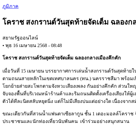
Skip
ภูมิภาค
to
main
โคราช สงกรานต์วันสุดท้ายจัดเต็ม ฉลองกล
content
สยามรัฐออนไลน์
•
พุธ 16 เมษายน 2568 - 08:48
โคราช สงกรานต์วันสุดท้ายจัดเต็ม ฉลองกลางเมืองคึกคัก
เมื่อวันที่ 15 เมษายน บรรยากาศการเล่นน้ำสงกรานต์วันสุดท้าย
ตามถนนสายหลักในเขตเทศบาลนคร (ทน.) นครราชสีมา พร้อมเปิ
โยกย้ายส่ายสะโพกตามจังหวะเสียงเพลง กันอย่างคึกคัก ส่วนใหญ่ม
จับจองพื้นที่บริเวณหน้าร้านค้าและริมถนนติดตั้งเครื่องเสียงให้
ตัวได้ทีละนิดสลับหยุดนิ่ง แต่ก็ไม่มีเสียงบ่นแต่อย่างใด เนื่องจ
ขณะเดียวกันที่สวนน้ำแฟนตาเซียลากูน ชั้น 1 เดอะมอลล์โคราช จัด
ประชาชนและนักท่องเที่ยวนับพันคน เข้าร่วมอย่างสนุกสนาน
​​​​​​​ ​​​​​​​