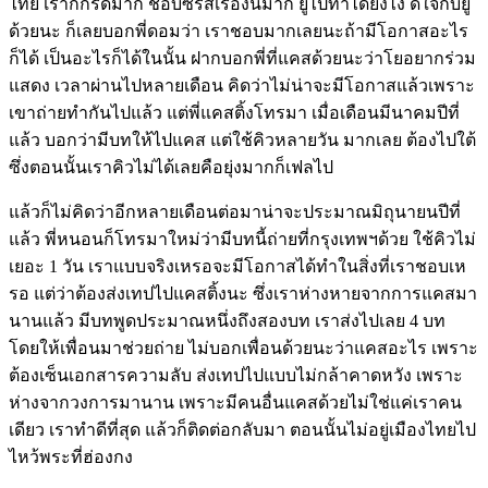
ไทย เราก็กรี้ดมาก ชอบซีรีส์เรื่องนี้มาก ยูไปทำได้ยังไง ดีใจกับยู
ด้วยนะ ก็เลยบอกพี่ดอมว่า เราชอบมากเลยนะถ้ามีโอกาสอะไร
ก็ได้ เป็นอะไรก็ได้ในนั้น ฝากบอกพี่ที่แคสด้วยนะว่าโยอยากร่วม
แสดง เวลาผ่านไปหลายเดือน คิดว่าไม่น่าจะมีโอกาสแล้วเพราะ
เขาถ่ายทำกันไปแล้ว แต่พี่แคสติ้งโทรมา เมื่อเดือนมีนาคมปีที่
แล้ว บอกว่ามีบทให้ไปแคส แต่ใช้คิวหลายวัน มากเลย ต้องไปใต้
ซึ่งตอนนั้นเราคิวไม่ได้เลยคือยุ่งมากก็เฟลไป
แล้วก็ไม่คิดว่าอีกหลายเดือนต่อมาน่าจะประมาณมิถุนายนปีที่
แล้ว พี่หนอนก็โทรมาใหม่ว่ามีบทนี้ถ่ายที่กรุงเทพฯด้วย ใช้คิวไม่
เยอะ 1 วัน เราแบบจริงเหรอจะมีโอกาสได้ทำในสิ่งที่เราชอบเห
รอ แต่ว่าต้องส่งเทปไปแคสติ้งนะ ซึ่งเราห่างหายจากการแคสมา
นานแล้ว มีบทพูดประมาณหนึ่งถึงสองบท เราส่งไปเลย 4 บท
โดยให้เพื่อนมาช่วยถ่าย ไม่บอกเพื่อนด้วยนะว่าแคสอะไร เพราะ
ต้องเซ็นเอกสารความลับ ส่งเทปไปแบบไม่กล้าคาดหวัง เพราะ
ห่างจากวงการมานาน เพราะมีคนอื่นแคสด้วยไม่ใช่แค่เราคน
เดียว เราทำดีที่สุด แล้วก็ติดต่อกลับมา ตอนนั้นไม่อยู่เมืองไทยไป
ไหว้พระที่ฮ่องกง