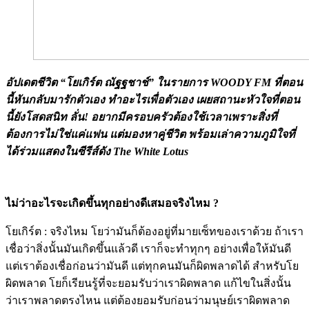
อัปเดตชีวิต “โยเกิร์ต ณัฐฐชาช์” ในรายการ WOODY FM ที่ตอน
นี้หันกลับมารักตัวเอง ทำอะไรเพื่อตัวเอง เผยสถานะหัวใจที่ตอน
นี้ยังโสดสนิท ลั่น! อยากมีครอบครัวต้องใช้เวลาเพราะสิ่งที่
ต้องการไม่ใช่แค่แฟน แต่มองหาคู่ชีวิต พร้อมเล่าความภูมิใจที่
ได้ร่วมแสดงในซีรีส์ดัง The White Lotus
Image
ไม่ว่าอะไรจะเกิดขึ้นทุกอย่างดีเสมอจริงไหม ?
โยเกิร์ต : จริงไหม โยว่ามันก็ต้องอยู่ที่มายเซ็ทของเราด้วย ถ้าเรา
เชื่อว่าสิ่งนั้นมันเกิดขึ้นแล้วดี เราก็จะทำทุกๆ อย่างเพื่อให้มันดี
แต่เราต้องเชื่อก่อนว่ามันดี แต่ทุกคนมันก็ผิดพลาดได้ สำหรับโย
ผิดพลาด โยก็เรียนรู้ที่จะยอมรับว่าเราผิดพลาด แก้ไขในสิ่งนั้น
ว่าเราพลาดตรงไหน แต่ต้องยอมรับก่อนว่ามนุษย์เราผิดพลาด