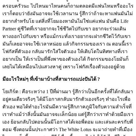
ครอบครัวนะ ไปไหนมาไหนคนก็ถามตลอดมีแฟนไหมหรืออะไร
เราก็ตอบว่ายังมันอาจจะใช้เวลานาน รู้สึกว่าถ้าจะหาแฟนมันไม่
อยากสำหรับโย แต่สิ่งที่โยมองหามันไม่ใช่แค่แฟน มันคือ Life
Partner คู่ชีวิตที่เราอยากจะใช้ชีวิตไปกับเขา อยากจะร่วมเดิน
ทางออกไปกับเขา หรือแม้กระทั่งเราอยากจะฝากชีวิตไว้กับเขา
มันก็เลยอาจจะใช้เวลาหน่อย แล้วกิจกรรมของเรา ณ ตอนนี้เรา
โฟกัสที่ตัวเอง กลับมารักใส่ใจตัวเอง ให้เติบโตในทิศทางที่เรา
อยากเป็น ให้เราเป็นที่พึ่งพาของตัวเองได้ กิจกรรมของโยมันก็
เลยไม่ได้เหมือนไปแสวงหาคู่ เพราะโฟกัสเรื่องตัวเองอยู่ด้วย
มีอะไรใหม่ๆ ที่เข้ามาบ้างที่สามารถแบ่งปันได้ ?
โยเกิร์ต : คือระหว่าง 1 ปีที่ผ่านมา รู้สึกว่าเป็นอีกครั้งที่ได้กลับมา
อยู่คนเดียวจริงๆ ได้มีโอกาสกลับมารักตัวเองจริงๆ ทำอะไรเพื่อ
ตัวเอง พอได้ทำอะไรมันมีความรู้สึกภาคภูมิใจกับความสำเร็จที่
เราทำแม้ว่าสิ่งนั้นมันอาจจะเล็กน้อย แต่รู้สึกว่าเราทำด้วยมือเรา
เอง ย้อนกลับไปตอนนั้นมีโอกาสได้เจอพี่ดอม และเล่นละครกับพี่
ดอม ซึ่งตอนนั้นประกาศว่า The White Lotus จะมาถ่ายทำที่เมือง