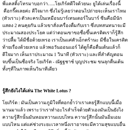
พี่แคสติ้งโทรมาบอกว่า…..โยเกิร์ตดีใจด้วยนะ ยูได้เล่นเรื่องนี้
คือกรี๊ดเลยค่ะ ดีใจมาก ซึ่งไม่รู้เลยว่าตอนไปถ่ายจะเห็นเราไหม
(หัวเราะ) ตัวละครเป็นเหมือนบาร์เทนเดอร์ในบาร์ ซีนคือมีนัก
แสดง 2 คนคุยกัน แล้วเขาสั่งเครื่องดื่มกับเรา ซึ่งบทสนทนาจะมี
ประมาณสองประโยค แต่ว่าตอนเขาขอชื่อขึ้นเครดิตเราก็รู้สึก
ว่าปลื้ม ได้มีชื่อด้วยเหรอ เราเป็นแค่ตัวเอ็กตร้านะ มีชื่อในเครดิต
ท้ายเรื่องด้วยเหรอ แล้วพอวันออนแอร์ ได้ดูก็คือตื่นเต้นแล้วก็
ดีใจมาก เห็นเราประมาณ 1 วินาที (หัวเราะ) และที่สำคัญตอน
จบขึ้นเป็นชื่อจริง โยเกิร์ต - ณัฐฐชาช์ บุญประชม ขนลุกตื่นเต้น
ทั้งๆที่ในภาพเห็นวินาทีเดียว
Image
รู้สึกยังไงได้เล่น The White Lotus ?
โยเกิร์ต : มันเป็นความภูมิใจที่ตอกย้ำว่าเราเคยรู้สึกแบบนี้เมื่อ
นานมาแล้ว เพราะว่าเราทำอะไรสำเร็จด้วยตัวเองมันเป็นยังไง
ความรู้สึกนั้นมันหอมหวานแบบไหน ความรู้สึกนั้นมันอิ่มเอม
แบบไหน แต่แค่ช่วงระยะเวลาหนึ่งเราอาจจะมีความสุขแบบอื่น