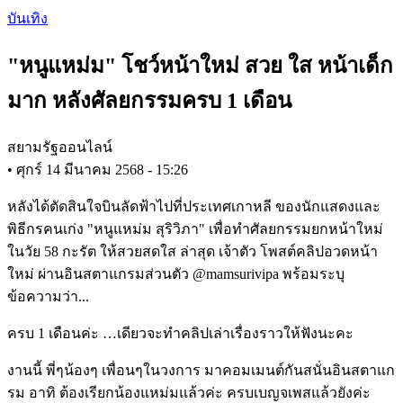
Skip
บันเทิง
to
main
"หนูแหม่ม" โชว์หน้าใหม่ สวย ใส หน้าเด็ก
content
มาก หลังศัลยกรรมครบ 1 เดือน
สยามรัฐออนไลน์
•
ศุกร์ 14 มีนาคม 2568 - 15:26
หลังได้ตัดสินใจบินลัดฟ้าไปที่ประเทศเกาหลี ของนักแสดงและ
พิธีกรคนเก่ง "หนูแหม่ม สุริวิภา" เพื่อทำศัลยกรรมยกหน้าใหม่
ในวัย 58 กะรัต ให้สวยสดใส ล่าสุด เจ้าตัว โพสต์คลิปอวดหน้า
ใหม่ ผ่านอินสตาแกรมส่วนตัว @mamsurivipa พร้อมระบุ
ข้อความว่า...
ครบ 1 เดือนค่ะ …เดียวจะทำคลิปเล่าเรื่องราวให้ฟังนะคะ
งานนี้ พี่ๆน้องๆ เพื่อนๆในวงการ มาคอมเมนต์กันสนั่นอินสตาแก
รม อาทิ ต้องเรียกน้องแหม่มแล้วค่ะ ครบเบญจเพสแล้วยังค่ะ