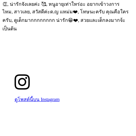
👏, น่ารักจังเลยค่ะ 🥰, หนูอายุเท่าใหร่อะ อยากเข้าวงการ
ไหม, สาวเลย, สวัสดีค่ะด.ญ แหม่ม❤️, โทษนะครับ คุณคือใคร
ครับ, ดูเด็กมากกกกกกกก น่ารัก😁❤️, สวยและเด็กลงมากจ้ะ
เป็นต้น
ดูโพสต์นี้บน Instagram