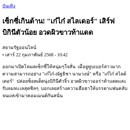
Skip
บันเทิง
to
main
เซ็กซี่เกินต้าน! "เก๋ไก๋ สไลเดอร์" เสิร์ฟ
content
บิกินีตัวน้อย อวดผิวขาวท้าแดด
สยามรัฐออนไลน์
•
เสาร์ 22 กุมภาพันธ์ 2568 - 10:42
ออกมาเปิดโหมดเซ็กซี่ให้หนุ่มๆใจสั่น เมื่อยูทูบเบอร์สาวมาก
ความสามารถอย่าง "เก๋ไก๋-ณัฐธิชา นามวงษ์" หรือ "เก๋ไก๋ สไลด์
เดอร์" ปล่อยช็อตเด็ดนุ่งบิกินีตัวจิ๋ว อวดผิวขาวออร่าท้าแดดและ
รับลมทะเลสุดชิลๆ บอกเลยสร้างความฮือฮาให้บรรดาแฟนคลับ
จนแห่เข้ามาคอมเมนต์กันสนั่น