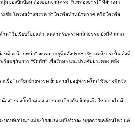
กลุ่มของบิ๊กป้อม ต้องออกจากครม. “แพทองธาร1” ที่ผ่านมา
จรายชื่อ โครงสร้างพรรค ว่าใครคือหัวหน้าพรรค หรือใครคือ
ายค้าน” ไปเรียบร้อยแล้ว แต่สำหรับพรรคกล้าธรรม ยังมีคำถาม
.ค.นี้ “บทนำ” จะเทมาอยู่ที่พลังประชารัฐ แต่ถึงกระนั้น สิ่งที่
ร้อมๆกับการ “จัดทัพ” เพื่อรักษา และประคับประคอง พลัง
เรือ” เตรียมย้ายพรรค ย้ายค่ายไปอยู่พรรคใหม่ ซึ่งอาจมีหวัง
น้อง” ของบิ๊กป้อมเอง แต่ขณะเดียวกัน ลึกๆแล้ว ใช่ว่าจะไม่มี
บไล่ “ระบอบทักษิณ” แม้จะโรยแรง แต่ใช่ว่าจะ หยุดการเคลื่อนไหว แต่