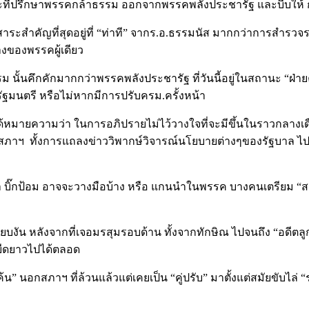
นะที่ปรึกษาพรรคกล้าธรรม ออกจากพรรคพลังประชารัฐ และบีบให้ 
สาระสำคัญที่สุดอยู่ที่ “ท่าที” จากร.อ.ธรรมนัส มากกว่าการสำรว
างของพรรคผู้เดียว
 นั้นคึกคักมากกว่าพรรคพลังประชารัฐ ที่วันนี้อยู่ในสถานะ “ฝ่
งรัฐมนตรี หรือไม่หากมีการปรับครม.ครั้งหน้า
หมายความว่า ในการอภิปรายไม่ไว้วางใจที่จะมีขึ้นในราวกลางเดือนมี
สภาฯ ทั้งการแถลงข่าววิพากษ์วิจารณ์นโยบายต่างๆของรัฐบาล ไปพ
า บิ๊กป้อม อาจจะวางมือบ้าง หรือ แกนนำในพรรค บางคนเตรียม “สละ
ียบงัน หลังจากที่เจอมรสุมรอบด้าน ทั้งจากทักษิณ ไปจนถึง “อดีตลูก
ยืดยาวไปได้ตลอด
ฝ่ายแค้น” นอกสภาฯ ที่ล้วนแล้วแต่เคยเป็น “คู่ปรับ” มาตั้งแต่สมัยขั