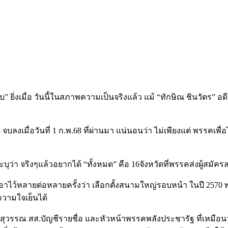
บ” ยิ่งเมื่อ วันนี้ในสภาพความเป็นจริงแล้ว แม้ “ทักษิณ ชินวัตร” อ
ลงเมื่อวันที่ 1 ก.พ.68 ที่ผ่านมา แน่นอนว่า ไม่เพียงแต่ พรรคเพ
า จริงๆแล้วอยากได้ “ทั้งหมด” คือ 16จังหวัดที่พรรคส่งผู้สมัครลงส
อาไว้หลายต่อหลายครั้งว่า เลือกตั้งสนามใหญ่รอบหน้า ในปี 2570 พ
ความใจเย็นได้
์สุวรรณ สส.บัญชีรายชื่อ และหัวหน้าพรรคพลังประชารัฐ ที่เหมือนว่