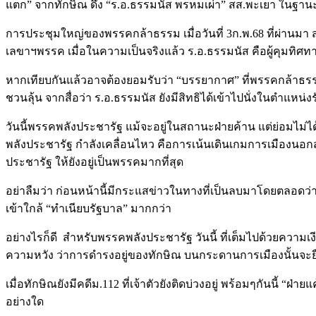
แตก” จากทักษิณ ดึง “ร.อ.ธรรมนัส พรหมเผ่า” สส.พะเยา ในฐา
การประชุมใหญ่ของพรรคกล้าธรรม เมื่อวันที่ 3ก.พ.68 ที่ผ่านมา 
เลขาฯพรรค เมื่อในความเป็นจริงแล้ว ร.อ.ธรรมนัส คือผู้คุมทิศท
หากเทียบกันแล้วอาจต้องยอมรับว่า “บรรยากาศ” ที่พรรคกล้าธรรม
ชวนลุ้น จากสื่อว่า ร.อ.ธรรมนัส ยังมีสิทธิได้เข้าไปนั่งในตำแหน่
วันนี้พรรคพลังประชารัฐ แม้จะอยู่ในสถานะฝ่ายค้าน แต่ย่อมไม่ได้
พลังประชารัฐ กำลังเคลื่อนไหว คือการเน้นเดินเกมการเมืองนอก
ประชารัฐ ให้ยังอยู่เป็นพรรคมากที่สุด
อย่าลืมว่า ก่อนหน้านี้มีกระแสข่าวในทางที่เป็นลบมาโดยตลอดว่
เข้าใกล้ “ทำเนียบรัฐบาล” มากกว่า
อย่างไรก็ดี สำหรับพรรคพลังประชารัฐ วันนี้ ที่เต็มไปด้วยความเง
ความหวัง ว่าการดำรงอยู่ของทักษิณ บนกระดานการเมืองนั้นจะ
เมื่อทักษิณยังมีคดีม.112 ที่เจ้าตัวยังติดบ่วงอยู่ พร้อมๆกันนี้ “
อย่างใด