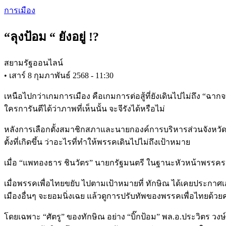
Skip
การเมือง
to
main
“ลุงป้อม “ ยังอยู่ !?
content
สยามรัฐออนไลน์
•
เสาร์ 8 กุมภาพันธ์ 2568 - 11:30
เหนือไปกว่าเกมการเมือง คือเกมการต่อสู้ที่ยังเดินไปไม่ถึง “ฉากจ
ใครการันตีได้ว่าภาพที่เห็นนั้น จะจีรังได้หรือไม่
หลังการเลือกตั้งสมาชิกสภาและนายกองค์การบริหารส่วนจังหวัด จบ
ตั้งที่เกิดขึ้น ว่าอะไรที่ทำให้พรรคเดินไปไม่ถึงเป้าหมาย
เมื่อ “แพทองธาร ชินวัตร” นายกรัฐมนตรี ในฐานะหัวหน้าพรรคระบุว่
เมื่อพรรคเพื่อไทยขยับ ไปตามเป้าหมายที่ ทักษิณ ได้เคยประกาศเ
เมืองอื่นๆ จะยอมนิ่งเฉย แล้วดูการปรับทัพของพรรคเพื่อไทยด้วย
โดยเฉพาะ “ศัตรู” ของทักษิณ อย่าง “บิ๊กป้อม” พล.อ.ประวิตร วงษ