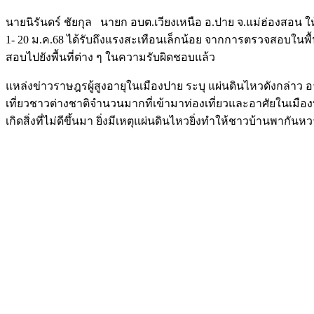
นายนิรันดร์ ชัยกุล นายก อบต.เวียงเหนือ อ.ปาย จ.แม่ฮ่องสอน ให้
1- 20 ม.ค.68 ได้รับถึงแรงสะเทือนเล็กน้อย จากการตรวจสอบในพื
สอบไปยังพื้นที่ต่าง ๆ ในความรับผิดชอบแล้ว
แหล่งข่าวราษฎรผู้สูงอายุในเมืองปาย ระบุ แผ่นดินไหวดังกล่าว 
เที่ยวชาวต่างชาติจำนวนมากที่เข้ามาท่องเที่ยวและอาศัยในเมื
เกิดสิ่งที่ไม่ดีขึ้นมา ยิ่งมีเหตุแผ่นดินไหวยิ่งทำให้ชาวบ้านพากันห