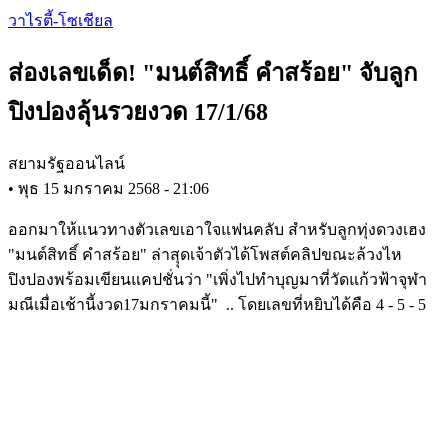
Skip
วาไรตี้-โซเชียล
to
main
ส่องเลขเด็ด! "มนต์สิทธิ์ คำสร้อย" จับลูก
content
ปิงปองลุ้นรวยงวด 17/1/68
สยามรัฐออนไลน์
•
พุธ 15 มกราคม 2568 - 21:06
ออกมาให้แนวทางตัวเลขเอาใจแฟนคลับ สำหรับลูกทุ่งดวงเฮง
"มนต์สิทธิ์ คำสร้อย" ล่าสุุดเจ้าตัวได้โพสต์คลิปขณะล้วงไห
ปิงปองพร้อมเขียนแคปชั่นว่า "เพิ่งไปทำบุญมาที่วัดแก้วฟ้าจุฬา
มณีเมื่อเช้านี้งวด17มกราคมนี้" .. โดยเลขที่หยิบได้คือ 4 - 5 - 5