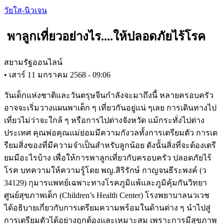
Skip
วัยใส-นิวเจน
to
main
พาลูกเที่ยวอย่างไร....ให้ปลอดภัยไร้โรค
content
สยามรัฐออนไลน์
•
เสาร์ 11 มกราคม 2568 - 09:06
วันเด็กแห่งชาติและวันตรุษจีนกำลังจะมาถึงนี้ หลายครอบครัว
อาจจะเริ่มวางแผนพาเด็ก ๆ เที่ยวกันอยู่แน่ ๆเลย การเดินทางไป
เที่ยวไม่ว่าจะใกล้ ๆ หรือการไปต่างจังหวัด แม้กระทั่งไปต่าง
ประเทศ คุณพ่อคุณแม่ย่อมมีความกังวลทั้งการเตรียมตัว การเต
รียมสิ่งของที่มีความจำเป็นสำหรับลูกน้อย ดังนั้นสิ่งที่จะต้องเตรี
ยมมีอะไรบ้าง เพื่อให้การพาลูกเที่ยวกับครอบครัว ปลอดภัยไร้
โรค บทความให้ความรู้โดย พญ.สิริรักษ์ กาญจนธีระพงค์ (ว
34129) กุมารแพทย์เฉพาะทางโรคภูมิแพ้และภูมิคุ้มกันวิทยา
ศูนย์สุขภาพเด็ก (Children’s Health Center) โรงพยาบาลนวเวช
ได้อธิบายเกี่ยวกับการเตรียมความพร้อมในด้านต่าง ๆ นำไปสู่
การเตรียมตัวได้อย่างถูกต้องและเหมาะสม เพราะการมีสุขภาพ