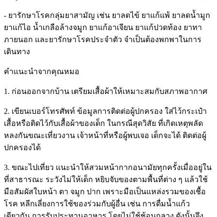
- ยารักษาโรคกลุ่มยาสามัญ เช่น ยาลดไข้ ยาแก้แพ้ ยาลดน้ำมูก
ยาแก้ไอ น้ำเกลือล้างจมูก ยาแก้อาเจียน ยาแก้ปวดท้อง ยาทา
ภายนอก และยารักษาโรคประจำตัว จำเป็นต้องพกพาในการ
เดินทาง
คำแนะนำจากคุณหมอ
1. ก่อนออกจากบ้าน เตรียมเสื้อผ้าให้เหมาะสมกับสภาพอากาศ
2. เขียนเบอร์โทรศัพท์ ข้อมูลการติดต่อผู้ปกครอง ใส่ไว้กระเป๋า
เสื้อหรือติดไว้กับเสื้อผ้าของเด็ก ในกรณีสุดวิสัย ที่เกิดเหตุพลัด
หลงกันขณะเที่ยวงาน เจ้าหน้าที่หรือผู้พบเจอ เด็กจะได้ ติดต่อผู้
ปกครองได้
3. ขณะไปเที่ยว แนะนำให้สวมหน้ากากอนามัยทุกครั้งเมื่ออยู่ใน
ที่สาธารณะ ระวังไม่ให้เด็ก หยิบจับของตามพื้นที่ต่าง ๆ แล้วใช้
มือสัมผัสใบหน้า ตา จมูก ปาก เพราะมือเป็นแหล่งรวมของเชื้อ
โรค หลีกเลี่ยงการใช้ของร่วมกับผู้อื่น เช่น การดื่มนํ้าแก้ว
เดียวกัน การรับประทานอาหาร โดยไม่ใช้ช้อนกลาง ดังนั้นจึง