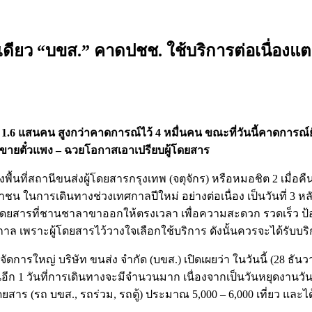
ดียว “บขส.” คาดปชช. ใช้บริการต่อเนื่องแตะ
 1.6 แสนคน สูงกว่าคาดการณ์ไว้ 4 หมื่นคน ขณะที่วันนี้คาดการณ์
ขายตั๋วแพง – ฉวยโอกาสเอาเปรียบผู้โดยสาร
นที่สถานีขนส่งผู้โดยสารกรุงเทพ (จตุจักร) หรือหมอชิต 2 เมื่อคื
เดินทางช่วงเทศกาลปีใหม่ อย่างต่อเนื่อง เป็นวันที่ 3 หลังจากไ
ู้โดยสารที่ชานชาลาขาออกให้ตรงเวลา เพื่อความสะดวก รวดเร็ว 
ล เพราะผู้โดยสารไว้วางใจเลือกใช้บริการ ดังนั้นควรจะได้รับบร
ารใหญ่ บริษัท ขนส่ง จำกัด (บขส.) เปิดเผยว่า ในวันนี้ (28 ธั
นอีก 1 วันที่การเดินทางจะมีจำนวนมาก เนื่องจากเป็นวันหยุดงาน
โดยสาร (รถ บขส., รถร่วม, รถตู้) ประมาณ 5,000 – 6,000 เที่ยว แ