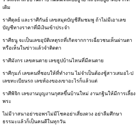
เดิม
ราศีตุลย์ และราศีกันย์ เลขสมุดบัญชีสีมชมพู ถ้าไม่มีเอาเลข
บัญชีทางราคาที่มีเงินเข้าประจำ
ราศีธนู จะเป็นเลขอุบัติเหตุรถที่เกิดจากการเฉี่ยวชนเห็นผ่านตา
หรือเห็นในข่าวแล้วจำติดตา
ราศีมังกร เลขคนตาย เลขธูปบ้านไหนที่มีคนตาย
ราศีกุมภ์ เลขคนที่ชอบให้ที่ทำงาน ไม่จำเป็นต้องชู้สาวเสมอไ-ป
เลขทะเบียนรถ เลขห้องของเขาอะไรก็แล้วแต่
ราศีพิจิก เลขงานบุญงานกุศลขึ้นบ้านใหม่ งานกฐินให้มีการเลี้ยง
พระ
ไม่มีวาสนาอย่าขอพรไม่มีโชคอย่าเสี่ยงดวง อย่าลืมศึกษา
ธรรมะแล้วก็เป็นคนดีในทุกวัน