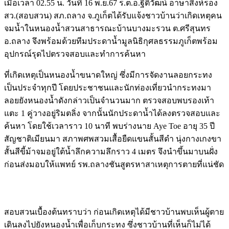
เมื่อเวลา 02.55 น. วันที่ 16 พ.ย.67 ร.ต.อ.ฐิติวัฒน์ อาษาสิงห์รอง
สว.(สอบสวน) สภ.ถลาง จ.ภูเก็ตได้รับแจ้งชาวบ้านว่าเกิดเหตุคน
จมน้ำในหนองน้ำสวนสาธารณะบ้านบางมะรวน ต.ศรีสุนทร
อ.ถลาง จึงพร้อมด้วยทีมประดาน้ำมูลนิธิกุศลธรรมภูเก็ตพร้อม
อุปกรณ์รุดไปตรวจสอบและทำการค้นหา
ที่เกิดเหตุเป็นหนองน้ำขนาดใหญ่ ซึ่งมีการจัดงานลอยกระทง
เป็นประจำทุกปี โดยประชาชนและนักท่องเที่ยวนำกระทงมา
ลอยยังหนองน้ำดังกล่าวเป็นจำนวนมาก ตรวจสอบพบรองเท้า
แตะ 1 คู่วางอยู่ริมตลิ่ง จากนั้นนักประดาน้ำได้ลงตรวจสอบและ
ค้นหา โดยใช้เวลาราว 10 นาที พบร่างนาย Aye Toe อายุ 35 ปี
สัญชาติเมียนมา สภาพศพสวมเสื้อยืดแขนสั้นสีดำ นุ่งกางเกงขา
สั้นสีขี้ม้าจมอยู่ใต้น้ำลึกความลึกราว 4 เมตร จึงนำขึ้นมาบนฝั่ง
ก่อนส่งมอบให้แพทย์ รพ.ถลางชันสูตรหาสาเหตุการตายที่แน่ชัด
Image
Image
สอบสวนเบื้องต้นทราบว่า ก่อนเกิดเหตุได้มีชาวบ้านพบเห็นผู้ตาย
เดินลงไปยังหนองน้ำเพื่อเก็บกระทง ซึ่งชาวบ้านที่เห็นก็ไม่ได้