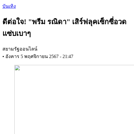
Skip
บันเทิง
to
main
ดีต่อใจ! "พรีม รณิดา" เสิร์ฟลุคเซ็กซี่อวด
content
แซ่บเบาๆ
สยามรัฐออนไลน์
•
อังคาร 5 พฤศจิกายน 2567 - 21:47