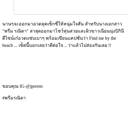
นานๆจะออกมาอวดลุคเซ็กซี่ให้หนุ่มใจสั่น สำหรับนางเอกสาว
"พรีม รณิดา" ล่าสุดออกมาโชว์หุ่นสวยและผิวขาวเนียนนุ่งบิกินี
ดีไซน์เก๋อวดแซ่บเบาๆ พร้อมเขียนแคปชั่นว่า Find me by the
beach ... เซ็ตนี้บอกเลยว่าดีต่อใจ .. ว่าแล้วไปส่องกันเลย !!
Image
Image
Image
ขอบคุณ IG-@jpreem
#พรีมรณิดา