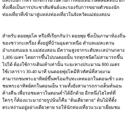
และเป็นการสร้างกิจกรรมในด้านการท่องเที่ยวได้ตลอดทั้งปี อีก
ทั้งเพื่อเป็นการประชาสัมพันธ์และรองรับการขยายตัวของนัก
ท่องเที่ยวที่เข้ามาสู่แหล่งท่องเที่ยวในจังหวัดแม่ฮ่องสอน
Image
สำหรับ ดอยพุยโค หรือที่เรียกกันว่า ดอยพุย ซึ่งเป็นภาษาท้องถิ่น
ของชาวกะเหรี่ยง ตั้งอยู่ที่บ้านอุมดาเหนือ ตำบลแม่คะตวน
อำเภอสบเมย จ.แม่ฮ่องสอน มีความสูงจากระดับทะเลปานกลาง
1,406 เมตร โดยการขึ้นไปบนดอยนั้น รถทุกชนิดไม่สามารถขึ้น
ไปได้ ต้องใช้การเดินเท้าเท่านั้น ระยะทางประมาณ 800 เมตร
ใช้เวลาราว 30-40 นาที บนดอยพุ่ยโคมีทิวทัศน์ที่สวยงาม
สามารถชมพระอาทิตย์ขึ้นพร้อมกับทะเลหมอกในตอนเช้า และ
ชมพระอาทิตย์ตกในตอนเย็น รวมทั้งยังสามารถกางเต็นท์นอน
ค้างคืน เพื่อรอชมดาวในตอนค่ำได้อีกด้วย อีกหนึ่งไฮไลท์ที่
ใครๆ ก็ต้องแวะมาถ่ายรูปนั่นก็คือ "ต้นเดียวดาย" ต้นไม้ที่ตั้ง
ตระหง่านอยู่อย่างเดียวดาย รอให้นักท่องเที่ยวแวะมาเยี่ยมชม