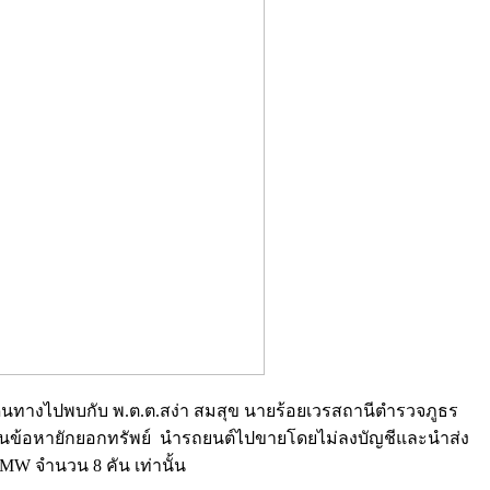
ด้เดินทางไปพบกับ พ.ต.ต.สง่า สมสุข นายร้อยเวรสถานีตำรวจภูธร
ุรี ในข้อหายักยอกทรัพย์ นำรถยนต์ไปขายโดยไม่ลงบัญชีและนำส่ง
BMW จำนวน 8 คัน เท่านั้น