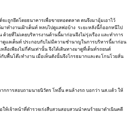
รถยนต์จะถูกยึดโดยธนาคารเพื่อขายทอดตลาด ตนจึงมาอุ้มเอาไว้
มาทำงานเฝ้าเต็นท์ หลบไปดูแลพ่อบ้าง ระยะหลังนี้ก็ออกหนีไป
 ด้วยที่ไม่เคยบริหารงานด้านนี้มาก่อนจึงไม่รุ่งเรือง และทำการ
งมาดูแลเต็นท์ ประกอบกับไม่มีความชำนาญในการบริหารนี้มาก่อน
เพียงไม่กี่คันเท่านั้น จึงได้เดินทางมาดูที่เต็นท์รถยนต์
ับพื้นโต๊ะทำงาน เมื่อเห็นดังนั้นจึงโกรธมากและตะโกนโวยลั่น
 จากการสอบถามนายนิวัตร โทอึ้น คนล้างรถ บอกว่า นส.แต้ว ให้
ขอให้เจ้าหน้าที่ตำรวจเร่งสืบสวนสอบสวนนำคนร้ายมาดำเนินคดี