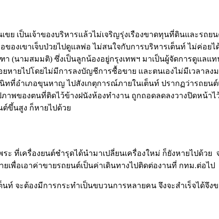
งหลานเขย เป็นเจ้าของบริหารแล้วไม่เจริญรุ่งเรืองขาดทุนที่ดินและ
องเขาเจ็บป่วยไปดูแลพ่อ ไม่สนใจกับการบริหารเต็นท์ ไม่ค่อยได้
า (นามสมมติ) ซึ่งเป็นลูกน้องอยู่กรุงเทพฯ มาเป็นผู้จัดการดูแลแทน
่มทยอยหายไปโดยไม่มีการลงบัญชีการซื้อขาย และตนเองไม่มีเวลาล
นิทที่อำเภอขุนหาญ ไปสังเกตุการณ์ภายในเต็นท์ ปรากฏว่ารถยนต์เหลือ
ภาพของตนที่ติดไว้ข้างฝนังห้องทำงาน ถูกถอดลดลงวางปิดหน้าไว้ก
์ขึ้นสูง ก็หายไปด้วย
 ที่เครื่องยนต์ชำรุดได้นำมาเปลี่ยนเครื่องใหม่ ก็ยังหายไปด้วย
ขายเพื่อเอาค่าขายรถยนต์เป็นค่าเดินทางไปติดต่องานที่ กทม.ต่อไป
เต็นท์ จะต้องมีการกระทำเป็นขบวนการหลายคน จึงจะสำเร็จได้จึง