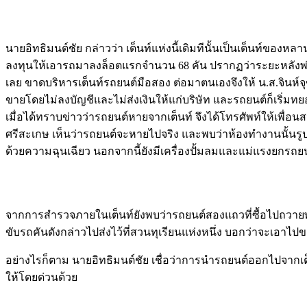
Image
Image
นายอิทธิมนต์ชัย กล่าวว่า เต็นท์แห่งนี้เดิมทีนั้นเป็นเต็นท์ขอ
ลงทุนให้เอารถมาลงล็อตแรกจำนวน 68 คัน ปรากฏว่าระยะหลังพ่อข
เลย ขาดบริหารเต็นท์รถยนต์มือสอง ต่อมาตนเองจึงให้ น.ส.จินห์จุฑ
ขายโดยไม่ลงบัญชีและไม่ส่งเงินให้แก่บริษัท และรถยนต์ก็เริ
เมื่อได้ทราบข่าวว่ารถยนต์หายจากเต็นท์ จึงได้โทรศัพท์ให้เพื่อนส
ศรีสะเกษ เห็นว่ารถยนต์จะหายไปจริง และพบว่าห้องทำงานนั้นรูป
ด้วยความฉุนเฉียว นอกจากนี้ยังมีเครื่องปั้มลมและแม่แรงยกรถยนต
Image
Image
จากการสำรวจภายในเต็นท์ยังพบว่ารถยนต์สองแถวที่ซื้อไปถวายพระ
ขับรถคันดังกล่าวไปส่งไว้ที่สวนทุเรียนแห่งหนึ่ง บอกว่าจะเอาไป
อย่างไรก็ตาม นายอิทธิมนต์ชัย เชื่อว่าการนำรถยนต์ออกไปจาก
ให้โดยด่วนด้วย
Image