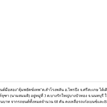
์รถยนต์มือสอง"คุ้มพยัคฆ์เทพ"ต.สำโรงพลัน อ.ไพรบึง จ.ศรีสะเกษ ไ
ห์จุฑา (นามสมมติ) อยู่หมู่ที่ 3 ต.บางรักใหญ่บางบัวทอง จ.นนทบ
ล้านบาท จากรถยนต์ทั้งหมดจำนวน 68 คัน คงเหลือรถเก๋งเบนซ์และ