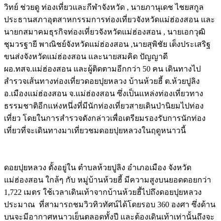
วิทย์ ช่วยดู ท่องเที่ยวและกีฬาจังหวัด , นายภานุเดช ไชยสกูล
ประธานสภาอุตสาหกรรมการท่องเที่ยวจังหวัดแม่ฮ่องสอน และ
นายกสมาคมธุรกิจท่องเที่ยวจังหวัดแม่ฮ่องสอน , นายเอกวุฒิ
ชุมวรฐายี พาณิชย์จังหวัดแม่ฮ่องสอน ,นายสุพิชัย เต็งประเสริฐ
ขนส่งจังหวัดแม่ฮ่องสอน และนายสมคิด ปัญญาดี
ผอ.ทสจ.แม่ฮ่องสอน และผู้ติดตามอีกกว่า 50 คน เดินทางไป
สำรวจเส้นทางท่องเที่ยวดอยปุยหลวง บ้านห้วยฮี้ ต.ห้วยปูลิง
อ.เมืองแม่ฮ่องสอน จ.แม่ฮ่องสอน ซึ่งเป็นแหล่งท่องเที่ยวทาง
ธรรมชาติอีกแห่งหนึ่งที่มีนักท่องเที่ยวสายเดินป่านิยมไปท่อง
เที่ยว โดยในการสำรวจดังกล่าวเพื่อเตรียมรองรับการนักท่อง
เที่ยวที่จะเดินทางมาเที่ยวชมดอยปุยหลวงในฤดูหนาวนี้
Image
ดอยปุยหลวง ตั้งอยู่ใน ตำบลห้วยปูลิง อำเภอเมือง จังหวัด
แม่ฮ่องสอน ใกล้ๆ กับ หมู่บ้านห้วยฮี้ มีความสูงบนยอดดอยกว่า
1,722 เมตร ใช้เวลาเดินเท้าจากบ้านห้วยฮี้ไปถึงดอยปุยหลวง
ประมาณ ที่สามารถชมวิวทิวทัศน์ได้โดยรอบ 360 องศา ซึ่งด้าน
บนจะมีอากาศหนาวเย็นตลอดทั้งปี และต้องเดินเท้าเท่านั้นถึงจะ