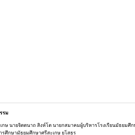
ธรรม
 จ.ศรีสะเกษ นายจิตตนาถ สิงห์โต นายกสมาคมผู้บริหารโรงเรียนมัธ
ี่การศึกษามัธยมศึกษาศรีสะเกษ ยโสธร