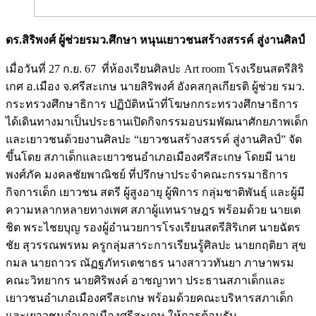
ดร.สิริพงศ์ ผู้ช่วยรมว.ศึกษา หนุนเยาวชนสร้างสรรค์ สู่งานศิลป์
เมื่อวันที่ 27 ก.ย. 67 ที่ห้องเรียนศิลปะ Art room โรงเรียนสตรีสิริ
เกศ อ.เมือง จ.ศรีสะเกษ นายสิริพงศ์ อังคสกุลเกียรติ ผู้ช่วย รมว.
กระทรวงศึกษาธิการ ปฏิบัติหน้าที่โฆษกกระทรวงศึกษาธิการ
ได้เดินทางมาเป็นประธานเปิดกิจกรรมอบรมพัฒนาศักยภาพเด็ก
และเยาวชนด้วยงานศิลปะ “เยาวชนสร้างสรรค์ สู่งานศิลป์” จัด
ขึ้นโดย สภาเด็กและเยาวชนอำเภอเมืองศรีสะเกษ โดยมี นาย
พงศ์ภัค มงคลชัยพาณิชย์ ที่ปรึกษาประจำคณะกรรมาธิการ
กิจการเด็ก เยาวชน สตรี ผู้สูงอายุ ผู้พิการ กลุ่มชาติพันธุ์ และผู้มี
ความหลากหลายทางเพศ สภาผู้แทนราษฎร พร้อมด้วย นายเต
ชิต พระไชยบุญ รองผู้อำนวยการโรงเรียนสตรีสิริเกศ นายฉัตร
ชัย สุวรรณพรหม ครูกลุ่มสาระการเรียนรู้ศิลปะ นายกฤติยา สุข
กมล นายถาวร ณัฏฐภัทรเตชาธร นางสาววทันยา ภาษาพรม
คณะวิทยากร นายศิริพงค์ อาชญาทา ประธานสภาเด็กและ
เยาวชนอำเภอเมืองศรีสะเกษ พร้อมด้วยคณะบริหารสภาเด็ก
และเยาวชนอำเภอเมืองศรีสะเกษ ให้การต้อนรับ