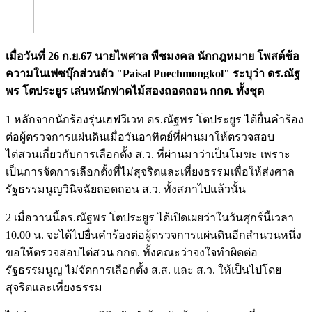
เมื่อวันที่ 26 ก.ย.67 นายไพศาล พืชมงคล นักกฎหมาย โพสต์ข้อ
ความในเฟซบุ๊กส่วนตัว "Paisal Puechmongkol" ระบุว่า ดร.ณัฐ
พร โตประยูร เล่นหนักฟาดไม้สองถอดถอน กกต. ทั้งชุด
1 หลักจากนักร้องรุ่นเฮฟวีเวท ดร.ณัฐพร โตประยูร ได้ยื่นคำร้อง
ต่อผู้ตรวจการแผ่นดินเมื่อวันอาทิตย์ที่ผ่านมาให้ตรวจสอบ
ไต่สวนเกี่ยวกับการเลือกตั้ง ส.ว. ที่ผ่านมาว่าเป็นโมฆะ เพราะ
เป็นการจัดการเลือกตั้งที่ไม่สุจริตและเที่ยงธรรมเพื่อให้ส่งศาล
รัฐธรรมนูญวินิจฉัยถอดถอน ส.ว. ทั้งสภาไปแล้วนั้น
2 เมื่อวานนี้ดร.ณัฐพร โตประยูร ได้เปิดเผยว่าในวันศุกร์นี้เวลา
10.00 น. จะได้ไปยื่นคำร้องต่อผู้ตรวจการแผ่นดินอีกสำนวนหนึ่ง
ขอให้ตรวจสอบไต่สวน กกต. ทั้งคณะว่าจงใจทำผิดต่อ
รัฐธรรมนูญ ไม่จัดการเลือกตั้ง ส.ส. และ ส.ว. ให้เป็นไปโดย
สุจริตและเที่ยงธรรม