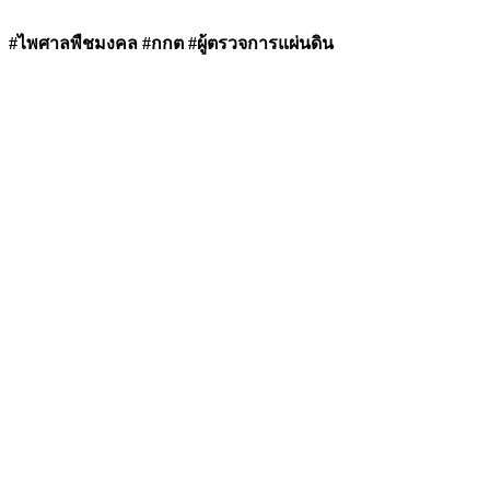
#ไพศาลพืชมงคล #กกต #ผู้ตรวจการแผ่นดิน