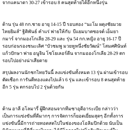
จากแคนาดา 30-27 เข้ารอบ 8 คนสุดท้ายได้อีกหนึ่งรุ่น
Image
ด้าน รุ่น 48 กก.ชาย อายุ 14-15 ปี รอบสอง “นะโม ผดุงชัยมวย
ไทยยิมส์” ฐิติพันธ์ คำแร่ พ่ายให้กับ บีแยมบาตซอจต์ เอ็มยา
กมาร์ จากมองโกเลีย 28-29 และ รุ่น 54 กก.หญิง อายุ 16-17 ปี
รอบก่อนรองชนะเลิศ “บัวชมพู มวยหูหนึ่งชัยวัฒน์” โสมศศินันท์
แก้วปักษา พ่าย อนูจิน โซโยเลอร์ดีน จากมอองโกเลีย 28-29 ตก
รอบไปอย่างน่าเสียดาย
สรุปผลงานนักชกไทยวันนี้ ลงแข่งขันทั้งหมด 13 รุ่น ผ่านเข้ารอบ
ตัดเชือก การันตีทองแดงไปแล้ว 6 รุ่น และเข้ารอบ 8 คนสุดท้าย
อีก 5 รุ่น ตกรอบไป 2 รุ่นด้วยกัน
Image
ด้าน อาลี อโลมารี่ ผู้ฝึกสอนจากทีมซาอุดีอาระเบีย กล่าวว่า
เป็นการแข่งขันที่ดีมากๆ การจัดการก็ยอดเยี่ยมสุดๆ อีกทั้งการ
แข่งขันนี้มีการถ่ายทอดสดไปในช่องของโอลิมปิกด้วย นับเป็น