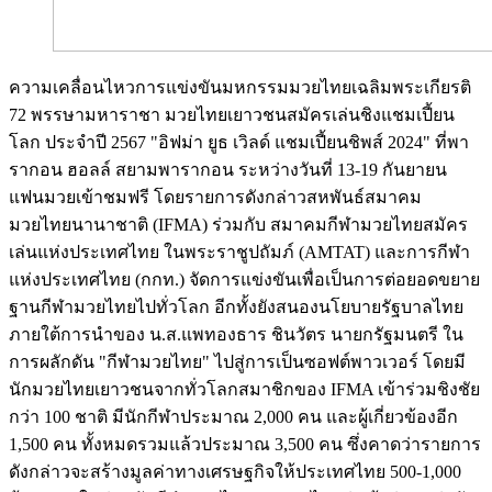
ความเคลื่อนไหวการแข่งขันมหกรรมมวยไทยเฉลิมพระเกียรติ
72 พรรษามหาราชา มวยไทยเยาวชนสมัครเล่นชิงแชมเปี้ยน
โลก ประจำปี 2567 "อิฟม่า ยูธ เวิลด์ แชมเปี้ยนชิพส์ 2024" ที่พา
รากอน ฮอลล์ สยามพารากอน ระหว่างวันที่ 13-19 กันยายน
แฟนมวยเข้าชมฟรี โดยรายการดังกล่าวสหพันธ์สมาคม
มวยไทยนานาชาติ (IFMA) ร่วมกับ สมาคมกีฬามวยไทยสมัคร
เล่นแห่งประเทศไทย ในพระราชูปถัมภ์ (AMTAT) และการกีฬา
แห่งประเทศไทย (กกท.) จัดการแข่งขันเพื่อเป็นการต่อยอดขยาย
ฐานกีฬามวยไทยไปทั่วโลก อีกทั้งยังสนองนโยบายรัฐบาลไทย
ภายใต้การนำของ น.ส.แพทองธาร ชินวัตร นายกรัฐมนตรี ใน
การผลักดัน "กีฬามวยไทย" ไปสู่การเป็นซอฟต์พาวเวอร์ โดยมี
นักมวยไทยเยาวชนจากทั่วโลกสมาชิกของ IFMA เข้าร่วมชิงชัย
กว่า 100 ชาติ มีนักกีฬาประมาณ 2,000 คน และผู้เกี่ยวข้องอีก
1,500 คน ทั้งหมดรวมแล้วประมาณ 3,500 คน ซึ่งคาดว่ารายการ
ดังกล่าวจะสร้างมูลค่าทางเศรษฐกิจให้ประเทศไทย 500-1,000