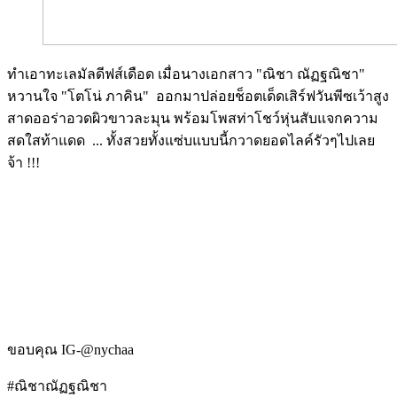
ทำเอาทะเลมัลดีฟส์เดือด เมื่อนางเอกสาว "ณิชา ณัฏฐณิชา"
หวานใจ "โตโน่ ภาคิน" ออกมาปล่อยช็อตเด็ดเสิร์ฟวันพีซเว้าสูง
สาดออร่าอวดผิวขาวละมุน พร้อมโพสท่าโชว์หุ่นสับแจกความ
สดใสท้าแดด ... ทั้งสวยทั้งแซ่บแบบนี้กวาดยอดไลค์รัวๆไปเลย
จ้า !!!
Image
Image
Image
Image
Image
ขอบคุณ IG-@nychaa
#ณิชาณัฏฐณิชา