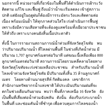
นอกจากนี้ หน่วยงานที่เกี่ยวข้องในพื้นที่ได้ดำเนินการเฝ้าระวัง
ติดตาม แก้ไข และฟื้นฟู ถึงแม้ว่าน้ำจะเริ่มลดลง เข้าสู่สภาวะ
ปกติ แต่ยังอยู่ในฤดูฝนก็ต้องมีการระมัดระวังและติดตามต่อ
เนื่อง พร้อมเน้นย้ำ ให้ทุกภาคส่วนใส่ใจ เร่งดำเนินการฟื้นฟู
เพราะยังมีความเสียหายที่จะต้องดูแลพร้อมทั้งเยียวยาประชาชน
ให้ทั่วถึง เพราะบางคนยังสิ้นเนื้อประดาตัว
ทั้งนี้ ในการรายงานสถานการณ์น้ำท่วมที่จังหวัดสุโขทัย พบ
ว่าปริมาณปริมาณน้ำ ที่ไหลผ่านพื้นที่ ในช่วงที่เกิดน้ำท่วม มี
ปริมาณ 1,707 ลูกบาศก์เมตรต่อวินาที แต่ขณะนี้เหลือเพียง 800
ลูกบาศก์เมตรต่อวินาที สถานการณ์โดยรวมคลี่คลายโดยทาง
จังหวัดสุโขทัยจะเร่งช่วยเหลือประชาชน สำหรับปริมาณน้ำที่
ไหลเข้าท่วมจังหวัดสุโขทัย มีปริมาณทั้งสิ้น 35 ล้านลูกบาศก์
เมตร โดยทางด้านนายสุรสีห์ กิตติมงคล เลขาธิการ
สำนักงานทรัพยากรน้ำแห่งชาติ ได้ประเมินปริมาณฝนที่จะ
ตกในช่วงเดือนกันยายน พบว่า พื้นที่ภาคเหนือ 16 จังหวัด ยัง
เป็นพื้นที่เสี่ยงต่อน้ำท่วมฉับพลัน ดังนั้น ต้องรีบเร่งระบายน้ำ
ในพื้นที่ และซ่อมคันน้ำที่ชำรุด เพื่อควบคุมการไหลของน้ำ