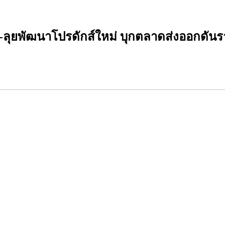
-ลุยพัฒนาโปรดักส์ใหม่ บุกตลาดส่งออกดันรา