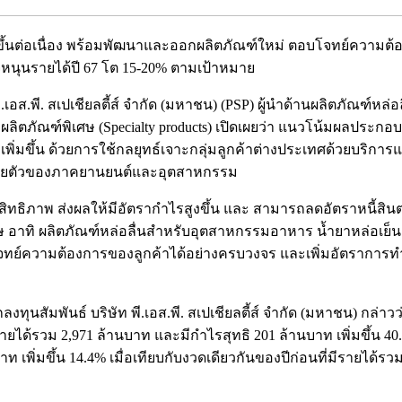
่มขึ้นต่อเนื่อง พร้อมพัฒนาและออกผลิตภัณฑ์ใหม่ ตอบโจทย์ความ
จหนุนรายได้ปี 67 โต 15-20% ตามเป้าหมาย
เอส.พี. สเปเชียลตี้ส์ จำกัด (มหาชน) (PSP) ผู้นำด้านผลิตภัณฑ์ห
ผลิตภัณฑ์พิเศษ (Specialty products) เปิดเผยว่า แนวโน้มผลประกอบ
พิ่มขึ้น ด้วยการใช้กลยุทธ์เจาะกลุ่มลูกค้าต่างประเทศด้วยบริ
ารขยายตัวของภาคยานยนต์และอุตสาหกรรม
ธิภาพ ส่งผลให้มีอัตรากำไรสูงขึ้น และ สามารถลดอัตราหนี้สินต่อทุน
 อาทิ ผลิตภัณฑ์หล่อลื่นสำหรับอุตสาหกรรมอาหาร น้ำยาหล่อเย็นแ
ามต้องการของลูกค้าได้อย่างครบวงจร และเพิ่มอัตราการทำกำไรใ
ลงทุนสัมพันธ์ บริษัท พี.เอส.พี. สเปเชียลตี้ส์ จำกัด (มหาชน) กล
ีรายได้รวม 2,971 ล้านบาท และมีกำไรสุทธิ 201 ล้านบาท เพิ่มขึ้น 40
 เพิ่มขึ้น 14.4% เมื่อเทียบกับงวดเดียวกันของปีก่อนที่มีรายได้รว