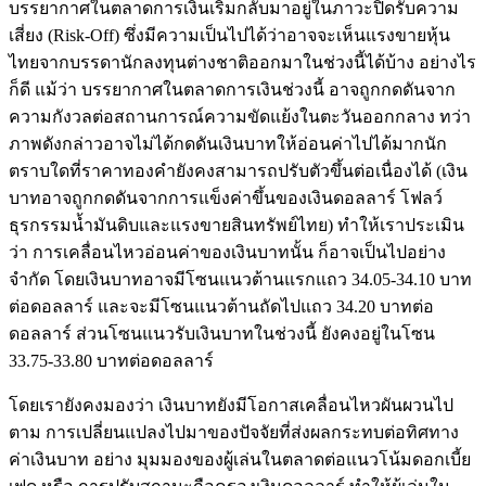
บรรยากาศในตลาดการเงินเริ่มกลับมาอยู่ในภาวะปิดรับความ
เสี่ยง (Risk-Off) ซึ่งมีความเป็นไปได้ว่าอาจจะเห็นแรงขายหุ้น
ไทยจากบรรดานักลงทุนต่างชาติออกมาในช่วงนี้ได้บ้าง อย่างไร
ก็ดี แม้ว่า บรรยากาศในตลาดการเงินช่วงนี้ อาจถูกกดดันจาก
ความกังวลต่อสถานการณ์ความขัดแย้งในตะวันออกกลาง ทว่า
ภาพดังกล่าวอาจไม่ได้กดดันเงินบาทให้อ่อนค่าไปได้มากนัก
ตราบใดที่ราคาทองคำยังคงสามารถปรับตัวขึ้นต่อเนื่องได้ (เงิน
บาทอาจถูกกดดันจากการแข็งค่าขึ้นของเงินดอลลาร์ โฟลว์
ธุรกรรมน้ำมันดิบและแรงขายสินทรัพย์ไทย) ทำให้เราประเมิน
ว่า การเคลื่อนไหวอ่อนค่าของเงินบาทนั้น ก็อาจเป็นไปอย่าง
จำกัด โดยเงินบาทอาจมีโซนแนวต้านแรกแถว 34.05-34.10 บาท
ต่อดอลลาร์ และจะมีโซนแนวต้านถัดไปแถว 34.20 บาทต่อ
ดอลลาร์ ส่วนโซนแนวรับเงินบาทในช่วงนี้ ยังคงอยู่ในโซน
33.75-33.80 บาทต่อดอลลาร์
โดยเรายังคงมองว่า เงินบาทยังมีโอกาสเคลื่อนไหวผันผวนไป
ตาม การเปลี่ยนแปลงไปมาของปัจจัยที่ส่งผลกระทบต่อทิศทาง
ค่าเงินบาท อย่าง มุมมองของผู้เล่นในตลาดต่อแนวโน้มดอกเบี้ย