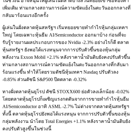
ในช่วงนี้ อาจหนุนให้ผู้เล่นในตลาดบางส่วนทยอยเข้าซื้อทองคำ
เพิ่มเติม ท่ามกลางสถานการณ์ความขัดแย้งในตะวันออกกลางที่
กลับมาร้อนแรงอีกครั้ง
ผู้เล่นในฝั่งตลาดหุ้นสหรัฐฯ เริ่มทยอยขายทำกำไรหุ้นกลุ่มเทคฯ
ใหญ่ โดยเฉพาะหุ้นธีม AI/Semiconductor ออกมาบ้าง ก่อนที่จะ
รับรู้รายงานผลประกอบการของ Nvidia -2.3% อย่างไรก็ดี ตลาด
หุ้นสหรัฐฯ ยังพอได้แรงหนุนจากการปรับตัวขึ้นของหุ้นกลุ่ม
พลังงาน Exxon Mobil +2.1% หลังราคาน้ำมันดิบยังคงปรับตัวขึ้น
ท่ามกลางสถานการณ์ความขัดแย้งในตะวันออกกลางที่กลับมา
ร้อนแรงขึ้น ทำให้โดยรวมดัชนีหุ้นเทคฯ Nasdaq ปรับตัวลง
-0.85% ส่วนดัชนี S&P500 ปิดตลาด -0.32%
ทางฝั่งตลาดหุ้นยุโรป ดัชนี STOXX600 ย่อตัวลงเล็กน้อย -0.02%
โดยตลาดหุ้นยุโรปก็เผชิญแรงกดดันจากการขายทำกำไรหุ้นธีม
AI/Semiconductor อาทิ ASML -2.7% ไม่ต่างจากตลาดหุ้นสหรัฐฯ
ทั้งนี้ ตลาดหุ้นยุโรปยังพอได้แรงหนุน จากการปรับตัวขึ้นของหุ้น
กลุ่มพลังงาน นำโดย Total Energies +1.1% หลังราคาน้ำมันดิบยัง
คงปรับตัวสูงขึ้นในช่วงนี้