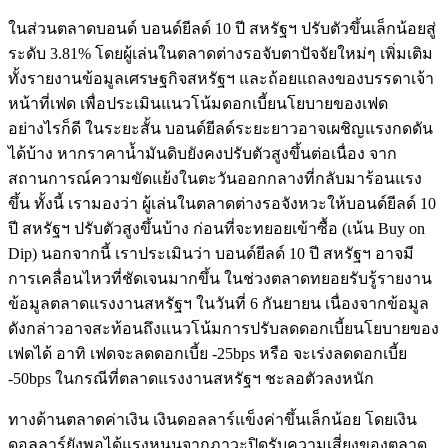
ในส่วนตลาดบอนด์ บอนด์ยีลด์ 10 ปี สหรัฐฯ ปรับตัวขึ้นเล็กน้อยสู่
ระดับ 3.81% โดยผู้เล่นในตลาดต่างรอจับตาปัจจัยใหม่ๆ เพิ่มเติม
ทั้งรายงานข้อมูลเศรษฐกิจสหรัฐฯ และถ้อยแถลงของบรรดาเจ้า
หน้าที่เฟด เพื่อประเมินแนวโน้มดอกเบี้ยนโยบายของเฟด
อย่างไรก็ดี ในระยะสั้น บอนด์ยีลด์ระยะยาวอาจเผชิญแรงกดดัน
ได้บ้าง หากราคาน้ำมันดิบยังคงปรับตัวสูงขึ้นต่อเนื่อง จาก
สถานการณ์ความขัดแย้งในตะวันออกกลางที่กลับมาร้อนแรง
ขึ้น ทั้งนี้ เรามองว่า ผู้เล่นในตลาดต่างรอจังหวะให้บอนด์ยีลด์ 10
ปี สหรัฐฯ ปรับตัวสูงขึ้นบ้าง ก่อนที่จะทยอยเข้าซื้อ (เน้น Buy on
Dip) นอกจากนี้ เราประเมินว่า บอนด์ยีลด์ 10 ปี สหรัฐฯ อาจมี
การเคลื่อนไหวที่ชัดเจนมากขึ้น ในช่วงตลาดทยอยรับรู้รายงาน
ข้อมูลตลาดแรงงานสหรัฐฯ ในวันที่ 6 กันยายน เนื่องจากข้อมูล
ดังกล่าวอาจสะท้อนถึงแนวโน้มการปรับลดดอกเบี้ยนโยบายของ
เฟดได้ อาทิ เฟดจะลดดอกเบี้ย -25bps หรือ จะเร่งลดดอกเบี้ย
-50bps ในกรณีที่ตลาดแรงงานสหรัฐฯ ชะลอตัวลงหนัก
ทางด้านตลาดค่าเงิน เงินดอลลาร์แข็งค่าขึ้นเล็กน้อย โดยเงิน
ดอลลาร์ยังพอได้แรงหนุนจากภาวะปิดรับความเสี่ยงของตลาด