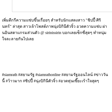
เพิ่มดีกรีความแซ่บขึ้นเรื่อยๆ สำหรับนักแสดงสาว "ชิปปี้ ศิริ
นทร์" ล่าสุด สาวเจ้าโพสต์ภาพนุ่งบิกินีตัวจิ๋ว อวดความแซ่บ ผ่า
นอินสตาแกรมส่วนตัว @ sirinissirin บอกเลยเซ็กซี่สุดๆ ทำหนุ่ม
ใจละลายกันไปเลย
Image
Image
Image
#siamrath #สยามรัฐ #siamrathonline #สยามรัฐออนไลน์ #ข่าววัน
นี้ #ว้าวมาก #ชิปปี้ #นุ่งบิกินีตัวจิ๋ว #อวดหุ่นเซี๊ยะเร้าใจสุดๆ