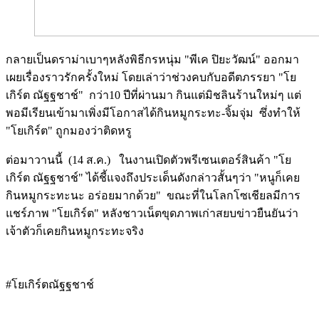
กลายเป็นดราม่าเบาๆหลังพิธีกรหนุ่ม "พีเค ปิยะวัฒน์" ออกมา
เผยเรื่องราวรักครั้งใหม่ โดยเล่าว่าช่วงคบกับอดีตภรรยา "โย
เกิร์ต ณัฐฐชาช์" กว่า10 ปีที่ผ่านมา กินแต่มิชลินร้านใหม่ๆ แต่
พอมีเรียนเข้ามาเพิ่งมีโอกาสได้กินหมูกระทะ-จิ้มจุ่ม ซึ่งทำให้
"โยเกิร์ต" ถูกมองว่าติดหรู
ต่อมาวานนี้ (14 ส.ค.) ในงานเปิดตัวพรีเซนเตอร์สินค้า "โย
เกิร์ต ณัฐฐชาช์" ได้ชี้แจงถึงประเด็นดังกล่าวสั้นๆว่า "หนูก็เคย
กินหมูกระทะนะ อร่อยมากด้วย" ขณะที่ในโลกโซเชียลมีการ
แชร์ภาพ "โยเกิร์ต" หลังชาวเน็ตขุดภาพเก่าสยบข่าวยืนยันว่า
เจ้าตัวก็เคยกินหมูกระทะจริง
Image
#โยเกิร์ตณัฐฐชาช์