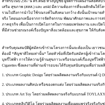
สำหรับในปี 2567 นี้ ดร.ดนัย หวังบุญชัย ผู้จัดการแผนงานสื่อ
เสริม สุขภาพ (สสส.) และ art4d มีความต้องการที่จะผลักดันให้โ
รวมไปถึงการนำไป ใช้รณรงค์ในสังคมวงกว้าง ดังนั้นเป้าหมายสำค
จริง โดยนอกเหนือจากการจัดกิจกรรม พัฒนาศักยภาพและการสนับส
ภาคธุรกิจ เพื่อเป็นการเปิดโอกาสในการเผยแพร่ผลงาน และเปิด
ที่มีส่วนช่วยรณรงค์เรื่องปัญหาสิ่งแวดล้อมและสุขภาพ ให้กับสัง
Image
สำหรับคุณสมบัติผู้สมัครเข้าร่วมโครงการนั้นจะต้องเป็น เยาวชนอ
ต้องมี *สัญชาติไทยเท่านั้น* โดยหัวข้อที่เปิดรับสมัครผู้เข้าร่
บุหรี่ไฟฟ้า การให้ความรู้ด้านสุขภาวะหรือรณรงค์เรื่องบุหรี่ไฟฟ้
Cigarettes ซึ่งผลงานที่ผ่านเข้ารอบจะได้รับทุนสนับสนุนเพื่อร่
1. ประเภท Graphic Design โดยร่วมผลิตผลงานจริงกับแบรนด์ Q De
2. ประเภทผลงานศิลปะหรือของตกแต่ง โดยร่วมผลิตผลงานจริ
3. ประเภท Art Toy โดยร่วมผลิตผลงานจริงกับแบรนด์ TOYLAX
4. ประเภทคลิปวิดิโอ โดยร่วมผลิตผลงานเพื่อเผยแพร่จริงจริงกับช