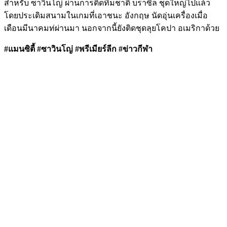
สำหรับ ซาวินโญ่ ผ่านการติดทีมชาติ บราซิล ชุดใหญ่ไปแล้ว
โดยประเดิมสนามในเกมที่เอาชนะ อังกฤษ นัดอุ่นเครื่องเมื่อ
เดือนมีนาคมท่ผ่านมา นอกจากนี้ยังติดชุดลุยโคปา อเมริกาด้วย
#แมนซิตี้ #ซาวินโญ่ #พรีเมียร์ลีก #ข่าวกีฬา