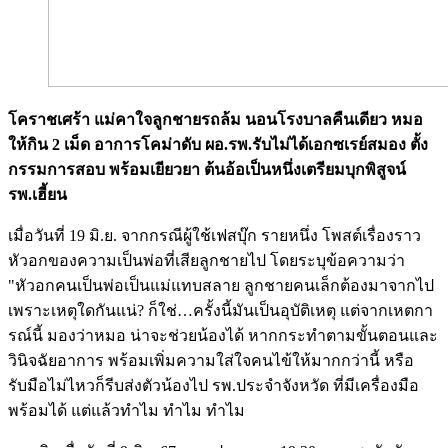
โคราชเศร้า แม่คาใจลูกชายรถล้ม นอนโรงบาลคืนเดียว หมอ
ให้กิน 2 เม็ด อาการโคม่าดับ ผอ.รพ.รับไม่ได้เอกซเรย์สมอง ตั้ง
กรรมการสอบ พร้อมเยียวยา ต้นอ้อเป็นหนึ่งเตรียมบุกพิสูจน์
รพ.เฮี้ยน
เมื่อวันที่ 19 มิ.ย. จากกรณีผู้ใช้เฟสบุ๊ก รายหนึ่ง โพสต์เรื่องราว
หัวอกของความเป็นพ่อที่เสียลูกชายไป โดยระบุข้อความว่า
"หัวอกคนเป็นพ่อเป็นแม่แทบสลาย ลูกชายคนเล็กต้องมาจากไป
เพราะเหตุใดกันแน่? ก็ใช่…ครั้งนี้มันเป็นอุบัติเหตุ แต่จากเหตกา
รณ์นี้ มองว่าหมอ น่าจะช่วยน้องได้ หากกระทำตามขั้นตอนและ
วินิจฉัยอาการ พร้อมเพิ่มความใส่ใจคนไข้ให้มากกว่านี้ หรือ
รับมือไม่ไหวก็รีบส่งตัวน้องไป รพ.ประจำจังหวัด ที่มีเครื่องมือ
พร้อมได้ แต่แล้วทำไม ทำไม ทำไม