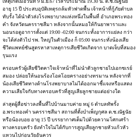
เหตุเกิดเมื่อวันที่ 9 มิ.ย.67 เวลาประมาณ 19.30 น. ด.ช.ณัฐนัย
อายุ 15 ปี ประสบอุบัติเหตุรถล้มหัวฟาดพื้น เจ้าหน้าที่กู้ภัยตำบล
ทับรั้ง ได้นำตัวส่งโรงพยาบาลแห่งหนึ่งในพื้นที่ อำเภอพระทอง
คำ จังหวัดนครราชสีมา หลังจากนั้นหมอให้กินยาพาราและ
นอนรอดูอาการตั้งแต่ 19:00 -02:00 จนกระทั้งอาการแย่ลง กว่า
จะได้ส่งตัวไป รพ. ใหญ่ในตัวเมือง ก็ 05:00 จนกระทั่งน้องเสีย
ชีวิตแพทย์ชันสูตรหาสาเหตุการเสียชีวิตเกิดจาก บาดเจ็บที่สมอง
รุนแรง
ครอบครัวผู้เสียชีวิตคาใจเจ้าหน้าที่ไม่นำตัวลูกชายไปเอกซเรย์
สมอง ปล่อยให้นอนร้องโอดโอยครางอย่างทรมาน หลังจากที่
น้องเสียชีวิตทางด้านโรงพยาบาลไม่ได้ออกมาชี้แจงหรือแสดง
ความเสียใจกับทางครอบครัวที่สูญเสียลูกชายแต่อย่างใด
ล่าสุดผู้สื่อข่าวลงพื้นที่ไปบ้านมาบค่าย หมู่ 6 ตำบลทัพรั้ง
อ.พระทองคำ นครราชสีมา สถานที่ตั้งบำเพ็ญกุศล ด.ช.ณัฐนัย
หรือน้องบอย อายุ 15 ปี บรรยากาศเต็มไปด้วยความโศกเศร้า
ทางครอบครัว ยังทำใจไม่ได้กับการสูญเสียลูกชายหัวแก้วหัว
แหวนไปก่อนวัยอันควร