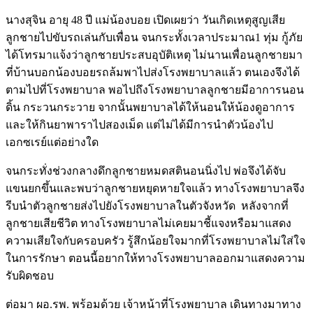
นางสุจิน อายุ 48 ปี แม่น้องบอย เปิดเผยว่า วันเกิดเหตุสูญเสีย
ลูกชายไปขับรถเล่นกับเพื่อน จนกระทั้งเวลาประมาณ1 ทุ่ม กู้ภัย
ได้โทรมาแจ้งว่าลูกชายประสบอุบัติเหตุ ไม่นานเพื่อนลูกชายมา
ที่บ้านบอกน้องบอยรถล้มพาไปส่งโรงพยาบาลแล้ว ตนเองจึงได้
ตามไปที่โรงพยาบาล พอไปถึงโรงพยาบาลลูกชายมีอาการนอน
ดิ้น กระวนกระวาย จากนั้นพยาบาลได้ให้นอนให้น้องดูอาการ
และให้กินยาพาราไปสองเม็ด แต่ไม่ได้มีการนำตัวน้องไป
เอกซเรย์แต่อย่างใด
จนกระทั่งช่วงกลางดึกลูกชายหมดสตินอนนิ่งไป พ่อจึงได้จับ
แขนยกขึ้นและพบว่าลูกชายหยุดหายใจแล้ว ทางโรงพยาบาลจึง
รีบนำตัวลูกชายส่งไปยังโรงพยาบาลในตัวจังหวัด หลังจากที่
ลูกชายเสียชีวิต ทางโรงพยาบาลไม่เคยมาชี้แจงหรือมาแสดง
ความเสียใจกับครอบครัว รู้สึกน้อยใจมากที่โรงพยาบาลไม่ใส่ใจ
ในการรักษา ตอนนี้อยากให้ทางโรงพยาบาลออกมาแสดงความ
รับผิดชอบ
ต่อมา ผอ.รพ. พร้อมด้วย เจ้าหน้าที่โรงพยาบาล เดินทางมาทาง