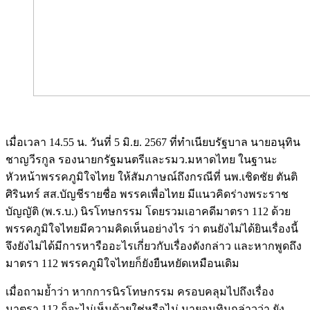
เมื่อเวลา 14.55 น. วันที่ 5 มิ.ย. 2567 ที่ทำเนียบรัฐบาล นายอนุทิน
ชาญวีรกูล รองนายกรัฐมนตรีและรมว.มหาดไทย ในฐานะ
หัวหน้าพรรคภูมิใจไทย ให้สัมภาษณ์ถึงกรณีที่ นพ.เชิดชัย ตันติ
ศิรินทร์ สส.บัญชีรายชื่อ พรรคเพื่อไทย มีแนวคิดร่างพระราช
บัญญัติ (พ.ร.บ.) นิรโทษกรรม โดยรวมเอาคดีมาตรา 112 ด้วย
พรรคภูมิใจไทยมีความคิดเห็นอย่างไร ว่า ตนยังไม่ได้ยินเรื่องนี้
จึงยังไม่ได้มีการหารืออะไรเกี่ยวกับเรื่องดังกล่าว และหากพูดถึง
มาตรา 112 พรรคภูมิใจไทยก็ยังยืนหยัดเหมือนเดิม
เมื่อถามย้ำว่า หากการนิรโทษกรรม ครอบคลุมไปถึงเรื่อง
มาตรา 112 ก็จะไม่เห็นด้วยใช่หรือไม่ นายอนุทินกล่าวว่า ยัง