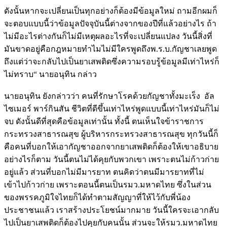
ดังนั้นหากจะเปลี่ยนเป็นทุกอย่างก็ต้องมีข้อมูลใหม่ ถามอีกผมก็
จะตอบแบบนี้ว่าข้อมูลปัจจุบันนี้ต่างจากของปีที่แล้วอย่างไร ถ้า
ไม่มีอะไรต่างกันก็ไม่มีเหตุผลอะไรที่จะเปลี่ยนแปลง วันนี้สิ่งที่
มันขาดอยู่คือกฎหมายทำไมไม่มีใครพูดถึงพ.ร.บ.กัญชาเลยพูด
ถึงแต่ว่าจะกลับไปเป็นยาเสพติดซึ่งความรอบรู้ข้อมูลมีเท่าไหร่ก็
ไม่ทราบ“ นายอนุทิน กล่าว
นายอนุทิน ยังกล่าวว่า คนที่รักษาโรคด้วยกัญชาทั้งมะเร็ง อัล
ไซเมอร์ พาร์กินสัน ชีวิตที่ดีขึ้นเท่าไหร่พูดแบบนี้เท่าไหร่มันก็ไม่
จบ ดังนั้นดีที่สุดคือข้อมูลเท่านั้น ทั้งนี้ ตนเห็นใจข้าราชการ
กระทรวงสาธารณสุข ผู้บริหารกระทรวงสาธารณสุข ทุกวันนี้ก็
คือคนที่บอกให้เอากัญชาออกจากยาเสพติดก็ต้องให้เขาอธิบาย
อย่างไรก็ตาม วันนี้ตนไม่ได้คุยกับพวกเขา เพราะตนไม่ก้าวก่าย
อยู่แล้ว ส่วนที่บอกไม่มีมารยาท ตนคิดว่าตนมีมารยาทที่ไม่
เข้าไปก้าวก่าย เพราะตอนนี้ตนเป็นรมว.มหาดไทย ซึ่งในส่วน
ของพรรคภูมิใจไทยก็ได้ทำตามสัญญาที่ให้ไว้กับพี่น้อง
ประชาชนแล้ว เราสร้างประโยชน์มากมาย วันนี้ใครจะเอากลับ
ไปเป็นยาเสพติดก็ต้องไปคุยกับคนนั้น ส่วนจะให้รมว.มหาดไทย