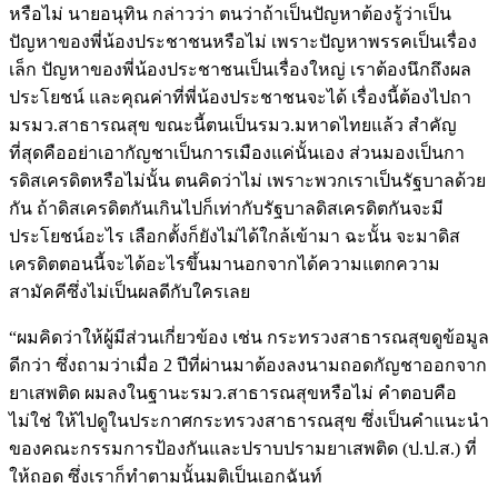
หรือไม่ นายอนุทิน กล่าวว่า ตนว่าถ้าเป็นปัญหาต้องรู้ว่าเป็น
ปัญหาของพี่น้องประชาชนหรือไม่ เพราะปัญหาพรรคเป็นเรื่อง
เล็ก ปัญหาของพี่น้องประชาชนเป็นเรื่องใหญ่ เราต้องนึกถึงผล
ประโยชน์ และคุณค่าที่พี่น้องประชาชนจะได้ เรื่องนี้ต้องไปถา
มรมว.สาธารณสุข ขณะนี้ตนเป็นรมว.มหาดไทยแล้ว สำคัญ
ที่สุดคืออย่าเอากัญชาเป็นการเมืองแค่นั้นเอง ส่วนมองเป็นกา
รดิสเครดิตหรือไม่นั้น ตนคิดว่าไม่ เพราะพวกเราเป็นรัฐบาลด้วย
กัน ถ้าดิสเครดิตกันเกินไปก็เท่ากับรัฐบาลดิสเครดิตกันจะมี
ประโยชน์อะไร เลือกตั้งก็ยังไม่ได้ใกล้เข้ามา ฉะนั้น จะมาดิส
เครดิตตอนนี้จะได้อะไรขึ้นมานอกจากได้ความแตกความ
สามัคคีซึ่งไม่เป็นผลดีกับใครเลย
“ผมคิดว่าให้ผู้มีส่วนเกี่ยวข้อง เช่น กระทรวงสาธารณสุขดูข้อมูล
ดีกว่า ซึ่งถามว่าเมื่อ 2 ปีที่ผ่านมาต้องลงนามถอดกัญชาออกจาก
ยาเสพติด ผมลงในฐานะรมว.สาธารณสุขหรือไม่ คำตอบคือ
ไม่ใช่ ให้ไปดูในประกาศกระทรวงสาธารณสุข ซึ่งเป็นคำแนะนำ
ของคณะกรรมการป้องกันและปราบปรามยาเสพติด (ป.ป.ส.) ที่
ให้ถอด ซึ่งเราก็ทำตามนั้นมติเป็นเอกฉันท์