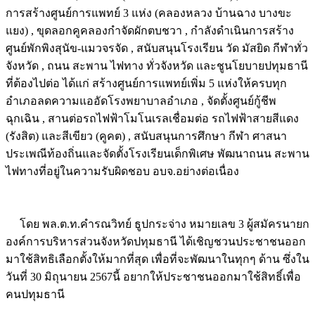
การสร้างศูนย์การแพทย์ 3 แห่ง (คลองหลวง บ้านฉาง บางขะ
แยง) , ขุดลอกคูคลองกำจัดผักตบชวา , กำลังดำเนินการสร้าง
ศูนย์พักพิงสุนัข-แมวจรจัด , สนับสนุนโรงเรียน วัด มัสยิด กีฬาทั่ว
จังหวัด , ถนน สะพาน ไฟทาง ทั่วจังหวัด และชูนโยบายปทุมธานี
ที่ต้องไปต่อ ได้แก่ สร้างศูนย์การแพทย์เพิ่ม 5 แห่งให้ครบทุก
อำเภอลดความแออัดโรงพยาบาลอำเภอ , จัดตั้งศูนย์กู้ชีพ
ฉุกเฉิน , สานต่อรถไฟฟ้าโมโนเรลเชื่อมต่อ รถไฟฟ้าสายสีแดง
(รังสิต) และสีเขียว (คูคต) , สนับสนุนการศึกษา กีฬา ศาสนา
ประเพณีท้องถิ่นและจัดตั้งโรงเรียนเด็กพิเศษ พัฒนาถนน สะพาน
ไฟทางที่อยู่ในความรับผิดชอบ อบจ.อย่างต่อเนื่อง
Image
โดย พล.ต.ท.คำรณวิทย์ ธูปกระจ่าง หมายเลข 3 ผู้สมัครนายก
องค์การบริหารส่วนจังหวัดปทุมธานี ได้เชิญชวนประชาชนออก
มาใช้สิทธิเลือกตั้งให้มากที่สุด เพื่อที่จะพัฒนาในทุกๆ ด้าน ซึ่งใน
วันที่ 30 มิถุนายน 2567นี้ อยากให้ประชาชนออกมาใช้สิทธิ์เพื่อ
คนปทุมธานี