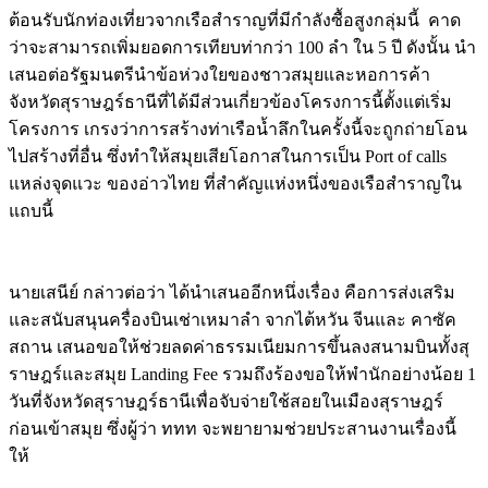
ต้อนรับนักท่องเที่ยวจากเรือสำราญที่มีกำลังซื้อสูงกลุ่มนี้ คาด
ว่าจะสามารถเพิ่มยอดการเทียบท่ากว่า 100 ลำ ใน 5 ปี ดังนั้น นำ
เสนอต่อรัฐมนตรีนำข้อห่วงใยของชาวสมุยและหอการค้า
จังหวัดสุราษฎร์ธานีที่ได้มีส่วนเกี่ยวข้องโครงการนี้ตั้งแต่เริ่ม
โครงการ เกรงว่าการสร้างท่าเรือน้ำลึกในครั้งนี้จะถูกถ่ายโอน
ไปสร้างที่อื่น ซึ่งทำให้สมุยเสียโอกาสในการเป็น Port of calls
แหล่งจุดแวะ ของอ่าวไทย ที่สำคัญแห่งหนึ่งของเรือสำราญใน
แถบนี้
Image
นายเสนีย์ กล่าวต่อว่า ได้นำเสนออีกหนึ่งเรื่อง คือการส่งเสริม
และสนับสนุนครื่องบินเช่าเหมาลำ จากไต้หวัน จีนและ คาซัค
สถาน เสนอขอให้ช่วยลดค่าธรรมเนียมการขึ้นลงสนามบินทั้งสุ
ราษฎร์และสมุย Landing Fee รวมถึงร้องขอให้พำนักอย่างน้อย 1
วันที่จังหวัดสุราษฎร์ธานีเพื่อจับจ่ายใช้สอยในเมืองสุราษฎร์
ก่อนเข้าสมุย ซึ่งผู้ว่า ททท จะพยายามช่วยประสานงานเรื่องนี้
ให้