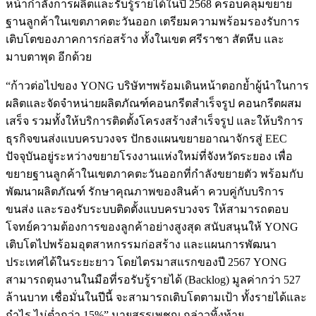
หน้ากำลังการผลิตและรับรู้รายได้ในปี 2568 ครอบคลุมขยาย
ฐานลูกค้าในเขตภาคตะวันออก เตรียมความพร้อมรองรับการ
เติบโตของภาคการก่อสร้าง ทั้งในเขต ศรีราชา สัตหีบ และ
มาบตาพุด อีกด้วย
“ก้าวต่อไปของ YONG บริษัทฯพร้อมเดินหน้าตอกย้ำผู้นำในการ
ผลิตและจัดจำหน่ายผลิตภัณฑ์คอนกรีตสำเร็จรูป คอนกรีตผสม
เสร็จ รวมทั้งให้บริการติดตั้งโครงสร้างสำเร็จรูป และให้บริการ
ธุรกิจขนส่งแบบครบวงจร ปักธงแผนขยายอาณาจักรสู่ EEC
ปัจจุบันอยู่ระหว่างขยายโรงงานแห่งใหม่ที่จังหวัดระยอง เพื่อ
ขยายฐานลูกค้าในเขตภาคตะวันออกที่กำลังขยายตัว พร้อมกับ
พัฒนาผลิตภัณฑ์ รักษาคุณภาพของสินค้า ควบคู่กับบริการ
ขนส่ง และรองรับระบบติดตั้งแบบครบวงจร ให้สามารถตอบ
โจทย์ความต้องการของลูกค้าอย่างสูงสุด สนับสนุนให้ YONG
เติบโตไปพร้อมอุตสาหกรรมก่อสร้าง และแผนการพัฒนา
ประเทศได้ในระยะยาว โดยไตรมาสแรกของปี 2567 YONG
สามารถตุนงานในมือที่รอรับรู้รายได้ (Backlog) มูลค่ากว่า 527
ล้านบาท เชื่อมั่นในปีนี้ จะสามารถเติบโตตามเป้า ทั้งรายได้และ
กำไร ไม่ต่ำกว่า 15%” นายสรรเพชญ กล่าวทิ้งท้าย