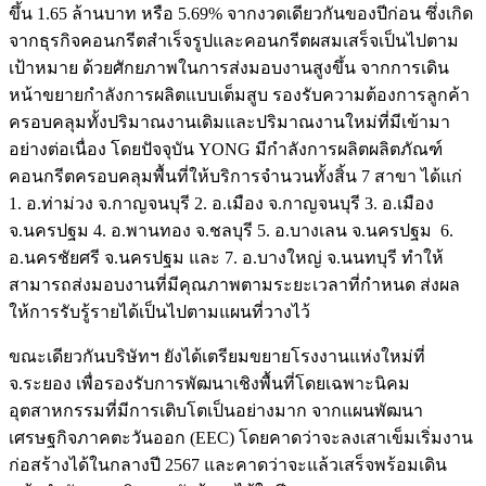
ขึ้น 1.65 ล้านบาท หรือ 5.69% จากงวดเดียวกันของปีก่อน ซึ่งเกิด
จากธุรกิจคอนกรีตสำเร็จรูปและคอนกรีตผสมเสร็จเป็นไปตาม
เป้าหมาย ด้วยศักยภาพในการส่งมอบงานสูงขึ้น จากการเดิน
หน้าขยายกำลังการผลิตแบบเต็มสูบ รองรับความต้องการลูกค้า
ครอบคลุมทั้งปริมาณงานเดิมและปริมาณงานใหม่ที่มีเข้ามา
อย่างต่อเนื่อง โดยปัจจุบัน YONG มีกำลังการผลิตผลิตภัณฑ์
คอนกรีตครอบคลุมพื้นที่ให้บริการจำนวนทั้งสิ้น 7 สาขา ได้แก่
1. อ.ท่าม่วง จ.กาญจนบุรี 2. อ.เมือง จ.กาญจนบุรี 3. อ.เมือง
จ.นครปฐม 4. อ.พานทอง จ.ชลบุรี 5. อ.บางเลน จ.นครปฐม 6.
อ.นครชัยศรี จ.นครปฐม และ 7. อ.บางใหญ่ จ.นนทบุรี ทำให้
สามารถส่งมอบงานที่มีคุณภาพตามระยะเวลาที่กำหนด ส่งผล
ให้การรับรู้รายได้เป็นไปตามแผนที่วางไว้
ขณะเดียวกันบริษัทฯ ยังได้เตรียมขยายโรงงานแห่งใหม่ที่
จ.ระยอง เพื่อรองรับการพัฒนาเชิงพื้นที่โดยเฉพาะนิคม
อุตสาหกรรมที่มีการเติบโตเป็นอย่างมาก จากแผนพัฒนา
เศรษฐกิจภาคตะวันออก (EEC) โดยคาดว่าจะลงเสาเข็มเริ่มงาน
ก่อสร้างได้ในกลางปี 2567 และคาดว่าจะแล้วเสร็จพร้อมเดิน