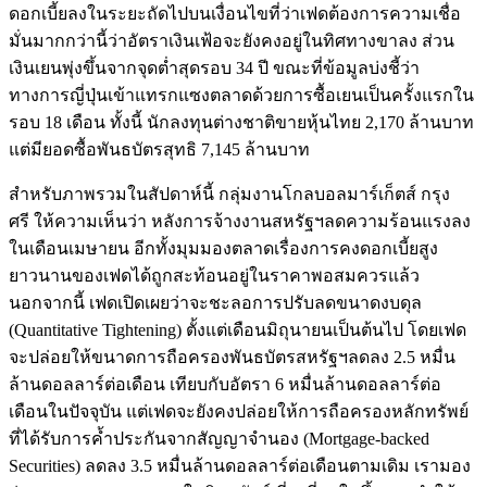
ดอกเบี้ยลงในระยะถัดไปบนเงื่อนไขที่ว่าเฟดต้องการความเชื่อ
มั่นมากกว่านี้ว่าอัตราเงินเฟ้อจะยังคงอยู่ในทิศทางขาลง ส่วน
เงินเยนพุ่งขึ้นจากจุดต่ำสุดรอบ 34 ปี ขณะที่ข้อมูลบ่งชี้ว่า
ทางการญี่ปุ่นเข้าแทรกแซงตลาดด้วยการซื้อเยนเป็นครั้งแรกใน
รอบ 18 เดือน ทั้งนี้ นักลงทุนต่างชาติขายหุ้นไทย 2,170 ล้านบาท
แต่มียอดซื้อพันธบัตรสุทธิ 7,145 ล้านบาท
สำหรับภาพรวมในสัปดาห์นี้ กลุ่มงานโกลบอลมาร์เก็ตส์ กรุง
ศรี ให้ความเห็นว่า หลังการจ้างงานสหรัฐฯลดความร้อนแรงลง
ในเดือนเมษายน อีกทั้งมุมมองตลาดเรื่องการคงดอกเบี้ยสูง
ยาวนานของเฟดได้ถูกสะท้อนอยู่ในราคาพอสมควรแล้ว
นอกจากนี้ เฟดเปิดเผยว่าจะชะลอการปรับลดขนาดงบดุล
(Quantitative Tightening) ตั้งแต่เดือนมิถุนายนเป็นต้นไป โดยเฟด
จะปล่อยให้ขนาดการถือครองพันธบัตรสหรัฐฯลดลง 2.5 หมื่น
ล้านดอลลาร์ต่อเดือน เทียบกับอัตรา 6 หมื่นล้านดอลลาร์ต่อ
เดือนในปัจจุบัน แต่เฟดจะยังคงปล่อยให้การถือครองหลักทรัพย์
ที่ได้รับการค้ำประกันจากสัญญาจำนอง (Mortgage-backed
Securities) ลดลง 3.5 หมื่นล้านดอลลาร์ต่อเดือนตามเดิม เรามอง