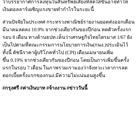
ว่าบรรยากาศการลงทุนในสินทรัพย์เสี่ยงที่สดใสขึ้นอาจทำให้
เงินดอลลาร์เผชิญแรงขายทำกำไรในระยะนี้
ส่วนปัจจัยในประเทศ กระทรวงพาณิชย์รายงานยอดส่งออกเดือน
มีนาคมลดลง 10.9% จากช่วงเดียวกันของปีก่อน หดตัวครั้งแรก
รอบ 8 เดือน ทางด้านธปท.เห็นว่าเศรษฐกิจไทยไตรมาส 1/67 ยัง
เป็นไปตามที่คณะกรรมการนโยบายการเงิน(กนง.)ประเมินไว้
ทั้งนี้ ดัชนีราคาผู้บริโภคทั่วไป (CPI) เดือนเมษายนเพิ่ม
ขึ้น 0.19% จากช่วงเดียวกันของปีก่อน โดยเป็นการเพิ่มขึ้นครั้ง
แรกในรอบ 7 เดือน ในภาพรวมเรามองว่าจังหวะเวลาการลด
ดอกเบี้ยครั้งแรกของกนง.มีความไม่แน่นอนสูงขึ้น
#กรุงศรี #ค่าเงินบาท #จ้างงาน #ข่าววันนี้